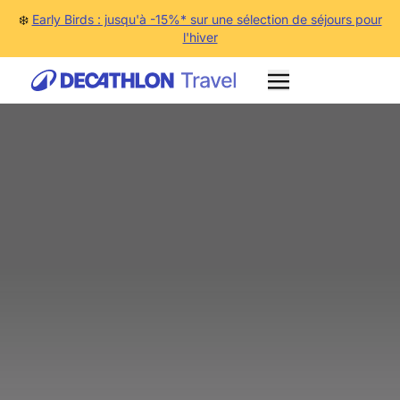
❄️
Early Birds : jusqu'à -15%* sur une sélection de séjours pour
l'hiver