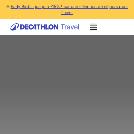
❄️
Early Birds : jusqu'à -15%* sur une sélection de séjours pour
l'hiver