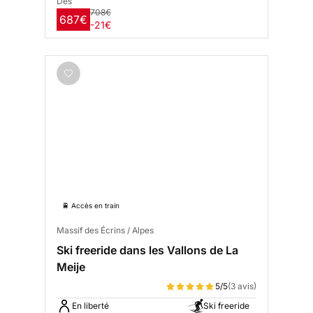
Dès
708€
687€
-21€
🚆 Accès en train
Massif des Écrins / Alpes
Ski freeride dans les Vallons de La
Meije
5/5
(3 avis)
En liberté
Ski freeride