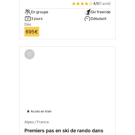
4/5
(1 avis)
En groupe
Ski freeride
3 jours
Débutant
Dès
695€
🚆 Accès en train
Alpes / France
Premiers pas en ski de rando dans