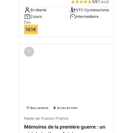
5/5
(1 avis)
En liberté
VTC Cyclotourisme
2 jours
Intermédiaire
Dès
160€
💚 Bas carbone
🚆 Accès en train
Hauts-de-France / France
Mémoires de la première guerre : un