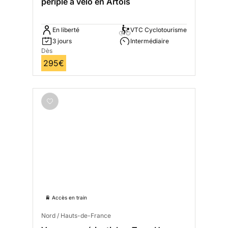
périple à vélo en Artois
En liberté
VTC Cyclotourisme
3 jours
Intermédiaire
Dès
295€
🚆 Accès en train
Nord / Hauts-de-France