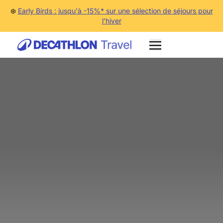
❄️
Early Birds : jusqu'à -15%* sur une sélection de séjours pour
l'hiver