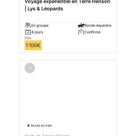
Voyage expérientiel en Terre Henson
| Lys & Léopards
En groupe
Rando équestre
4 jours
Confirmé
Dès
1 100€
🚆 Accès en train