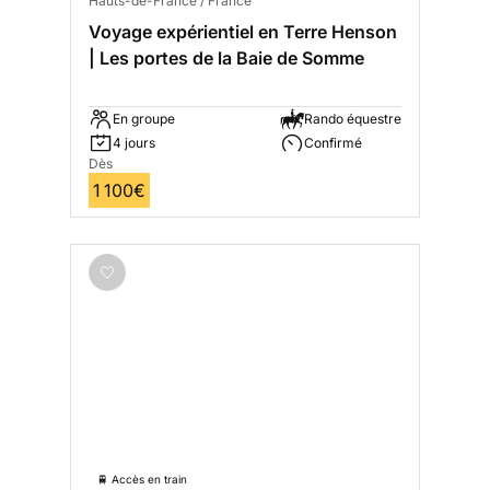
Hauts-de-France / France
Voyage expérientiel en Terre Henson
| Les portes de la Baie de Somme
En groupe
Rando équestre
4 jours
Confirmé
Dès
1 100€
🚆 Accès en train