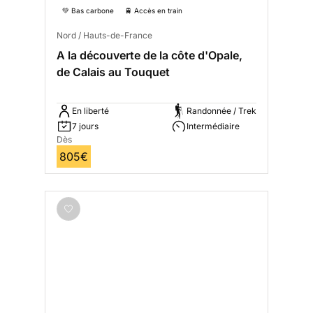
💚 Bas carbone
🚆 Accès en train
Nord / Hauts-de-France
A la découverte de la côte d'Opale,
de Calais au Touquet
En liberté
Randonnée / Trek
7 jours
Intermédiaire
Dès
805€