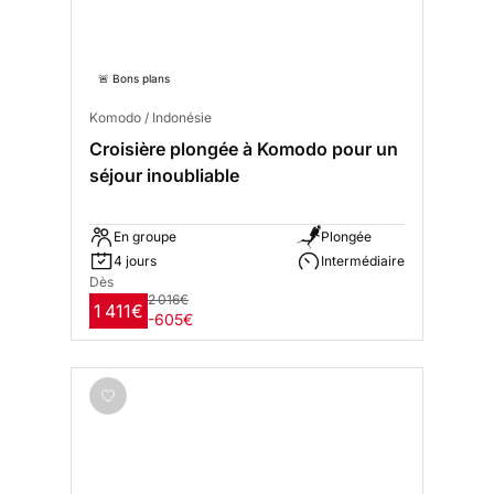
🚨 Bons plans
Komodo / Indonésie
Croisière plongée à Komodo pour un
séjour inoubliable
En groupe
Plongée
4 jours
Intermédiaire
Dès
2 016€
1 411€
-605€