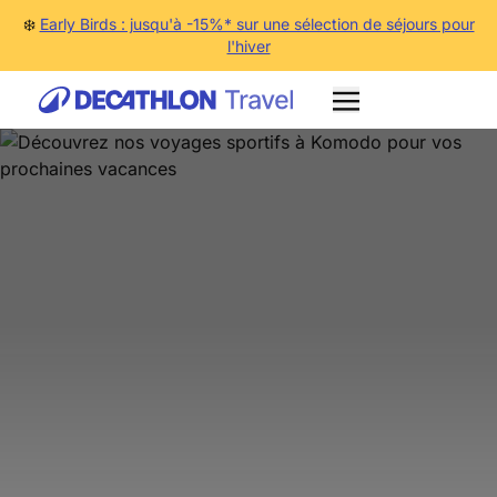
❄️
Early Birds : jusqu'à -15%* sur une sélection de séjours pour
l'hiver