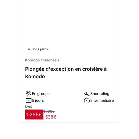
🚨 Bons plans
Komodo / Indonésie
Plongée d'exception en croisière à
Komodo
En groupe
Snorkeling
5 jours
Intermédiaire
Dès
1 793€
1 255€
-538€