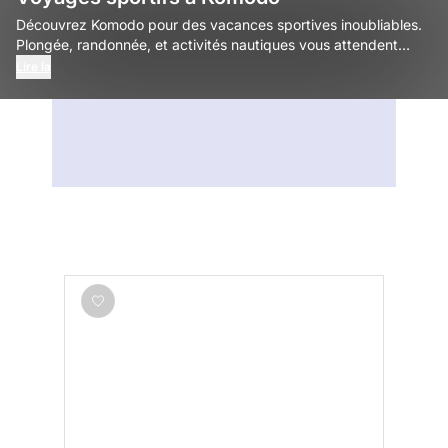
Découvrez Komodo pour des vacances sportives inoubliables.
Plongée, randonnée, et activités nautiques vous attendent
dans ce paradis naturel.
Lire la