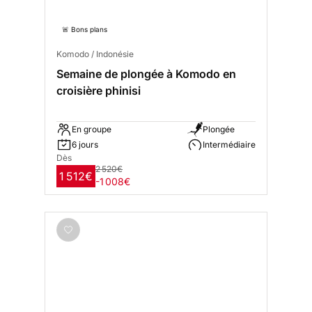
🚨 Bons plans
Komodo / Indonésie
Semaine de plongée à Komodo en
croisière phinisi
En groupe
Plongée
6 jours
Intermédiaire
Dès
2 520€
1 512€
-1 008€