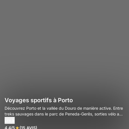
Voyages sportifs à Porto
Découvrez Porto et la vallée du Douro de manière active. Entre
treks sauvages dans le parc de Peneda-Gerês, sorties vélo au
cœur des vignobles et randos sur le littoral de l'Atlantique,
Lire la
vivez une aventure unique en pleine nature.
4,4/5
(15 AVIS)