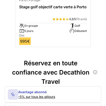
Porto / Portugal
Stage golf objectif carte verte à Porto
4,6/5
(15 avis)
En groupe
Golf
5 jours
Débutant
Dès
995€
Réservez en toute
confiance avec Decathlon
Travel
Avantage abonné
-5% sur tous les séjours