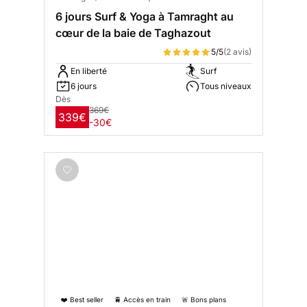
6 jours Surf & Yoga à Tamraght au
cœur de la baie de Taghazout
5/5
(2 avis)
En liberté
Surf
6 jours
Tous niveaux
Dès
369€
339€
-30€
❤️ Best seller
🚆 Accès en train
🚨 Bons plans