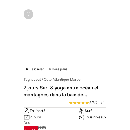
❤️ Best seller
🚨 Bons plans
Taghazout / Côte Atlantique Maroc
7 jours Surf & yoga entre océan et
montagnes dans la baie de
Taghazout
5/5
(2 avis)
En liberté
Surf
7 jours
Tous niveaux
Dès
389€