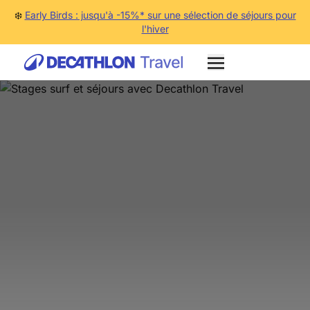
❄️
Early Birds : jusqu'à -15%* sur une sélection de séjours pour
l'hiver