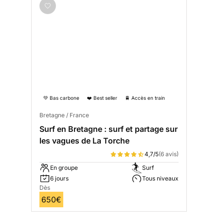
💚 Bas carbone
❤️ Best seller
🚆 Accès en train
Bretagne / France
Surf en Bretagne : surf et partage sur
les vagues de La Torche
4,7/5
(6 avis)
En groupe
Surf
6 jours
Tous niveaux
Dès
650€