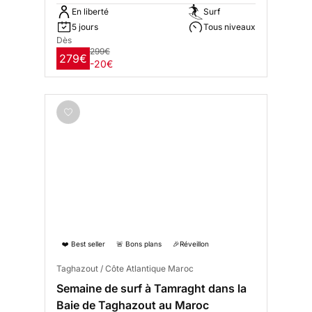
En liberté
Surf
5 jours
Tous niveaux
Dès
299€
279€
-20€
❤️ Best seller
🚨 Bons plans
🎉Réveillon
Taghazout / Côte Atlantique Maroc
Semaine de surf à Tamraght dans la
Baie de Taghazout au Maroc