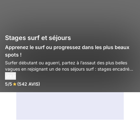
Stages surf et séjours
Apprenez le surf ou progressez dans les plus beaux
spots !
Surfer débutant ou aguerri, partez à l’assaut des plus belles
vagues en rejoignant un de nos séjours surf : stages encadrés,
matériel expert et destinations de rêve, de la France au bout
Lire la
du monde.
5/5
(542 AVIS)