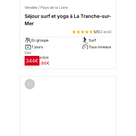
Vendée / Pays de la Loire
Séjour surf et yoga à La Tranche-sur-
Mer
5/5
(2 avis)
En groupe
Surf
7 jours
Tous niveaux
Dès
430€
344€
-86€