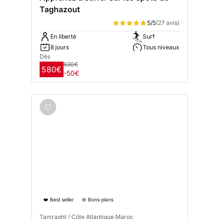
Taghazout
5/5
(27 avis)
En liberté
Surf
8 jours
Tous niveaux
Dès
630€
580€
-50€
❤️ Best seller
🚨 Bons plans
Tamraght / Côte Atlantique Maroc