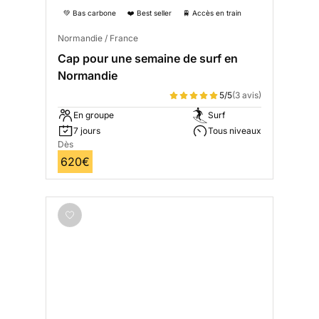
💚 Bas carbone
❤️ Best seller
🚆 Accès en train
Normandie / France
Cap pour une semaine de surf en
Normandie
5/5
(3 avis)
En groupe
Surf
7 jours
Tous niveaux
Dès
620€