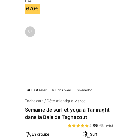
Dès
670€
❤️ Best seller
🚨 Bons plans
🎉Réveillon
Taghazout / Côte Atlantique Maroc
Semaine de surf et yoga à Tamraght
dans la Baie de Taghazout
4,8/5
(65 avis)
En groupe
Surf