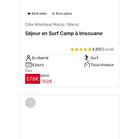
❤️ Best seller
🚨 Bons plans
Côte Atlantique Maroc / Maroc
Séjour en Surf Camp à Imsouane
4,9/5
(8 avis)
En liberté
Surf
8 jours
Tous niveaux
Dès
680€
578€
-102€