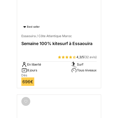
❤️ Best seller
Essaouira / Côte Atlantique Maroc
Semaine 100% kitesurf à Essaouira
4,3/5
(32 avis)
En liberté
Surf
8 jours
Tous niveaux
Dès
696€