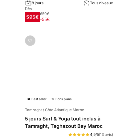
8 jours
Tous niveaux
Dès
650€
595€
-55€
❤️ Best seller
🚨 Bons plans
Tamraght / Côte Atlantique Maroc
5 jours Surf & Yoga tout inclus à
Tamraght, Taghazout Bay Maroc
4,9/5
(13 avis)