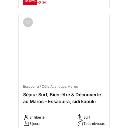
369€
-20€
Essaouira / Côte Atlantique Maroc
Séjour Surf, Bien-être & Découverte
au Maroc - Essaouira, sidi kaouki
En liberté
Surf
8 jours
Tous niveaux