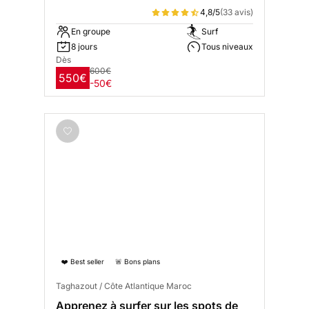
4,8/5
(33 avis)
En groupe
Surf
8 jours
Tous niveaux
Dès
600€
550€
-50€
❤️ Best seller
🚨 Bons plans
Taghazout / Côte Atlantique Maroc
Apprenez à surfer sur les spots de