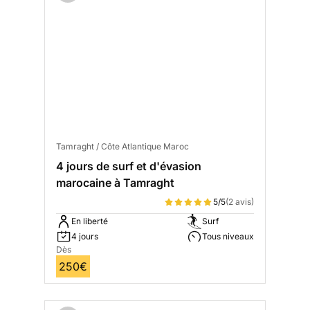
Tamraght / Côte Atlantique Maroc
4 jours de surf et d'évasion
marocaine à Tamraght
5/5
(2 avis)
En liberté
Surf
4 jours
Tous niveaux
Dès
250€