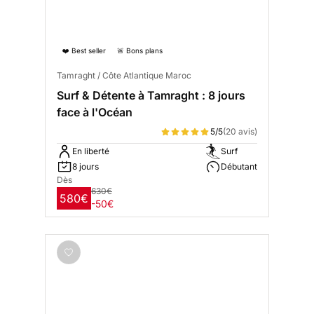
❤️ Best seller
🚨 Bons plans
Tamraght / Côte Atlantique Maroc
Surf & Détente à Tamraght : 8 jours
face à l'Océan
5/5
(20 avis)
En liberté
Surf
8 jours
Débutant
Dès
630€
580€
-50€