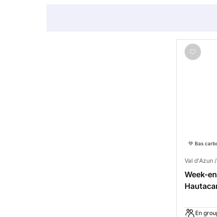
💚 Bas carb
Val d'Azun 
Week-end
Hautac
En grou