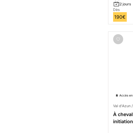
2 jours
Dès
190€
🚆 Accès en 
Val d'Azun 
À cheval
initiati