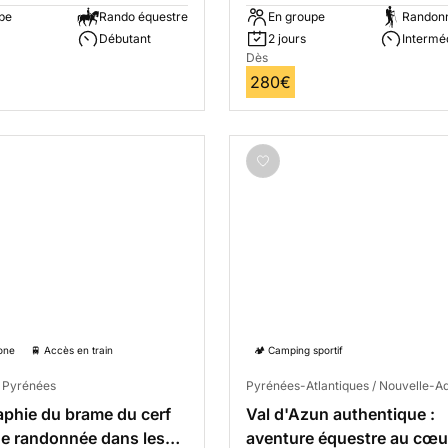
pe
Rando équestre
En groupe
Randonn
Débutant
2 jours
Intermé
Dès
280€
one
🚆 Accès en train
🏕️ Camping sportif
/ Pyrénées
Pyrénées-Atlantiques / Nouvelle-Aq
phie du brame du cerf
Val d'Azun authentique :
ne randonnée dans les
aventure équestre au cœu