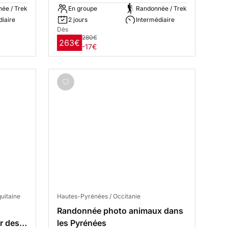
ée / Trek
En groupe
Randonnée / Trek
diaire
2 jours
Intermédiaire
Dès
280€
263€
-17€
uitaine
Hautes-Pyrénées / Occitanie
Randonnée photo animaux dans
r des
les Pyrénées