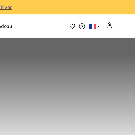
'hiver
adeau