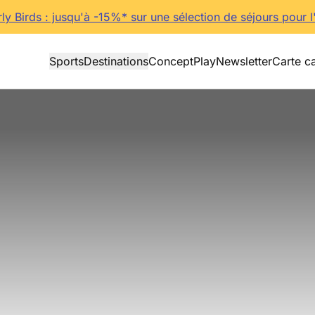
rly Birds : jusqu'à -15%* sur une sélection de séjours pour l
Sports
Destinations
Concept
Play
Newsletter
Carte c