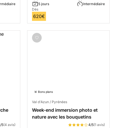
ermédiaire
5 jours
Intermédiaire
Dès
620€
🚨 Bons plans
Val d'Azun / Pyrénées
rche
Week-end immersion photo et
nature avec les bouquetins
/5
(4 avis)
4/5
(1 avis)