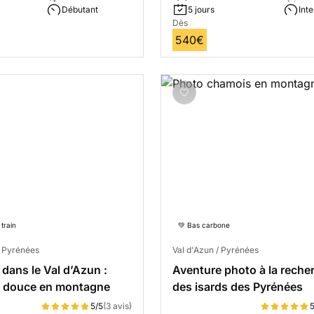
Débutant
5 jours
Int
Dès
540€
train
💚 Bas carbone
/ Pyrénées
Val d'Azun / Pyrénées
 dans le Val d’Azun :
Aventure photo à la reche
on douce en montagne
des isards des Pyrénées
5/5
(3 avis)
5