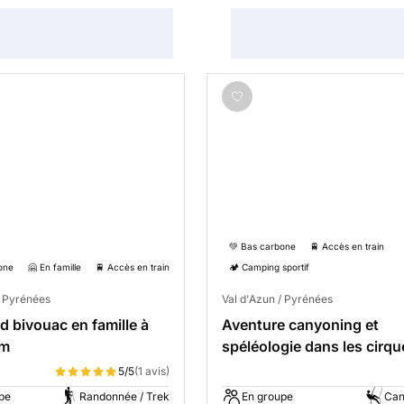
💚 Bas carbone
🚆 Accès en train
one
🤗 En famille
🚆 Accès en train
🏕️ Camping sportif
/ Pyrénées
Val d'Azun / Pyrénées
 bivouac en famille à
Aventure canyoning et
am
spéléologie dans les cirqu
Gavarnie
5/5
(1 avis)
pe
Randonnée / Trek
En groupe
Can