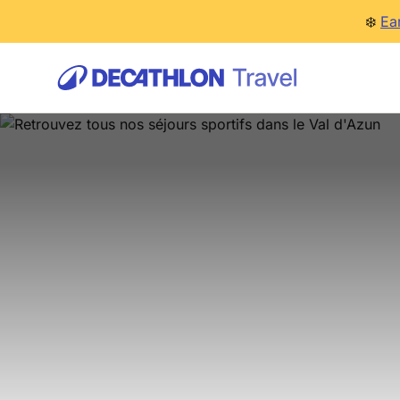
❄️
Ea