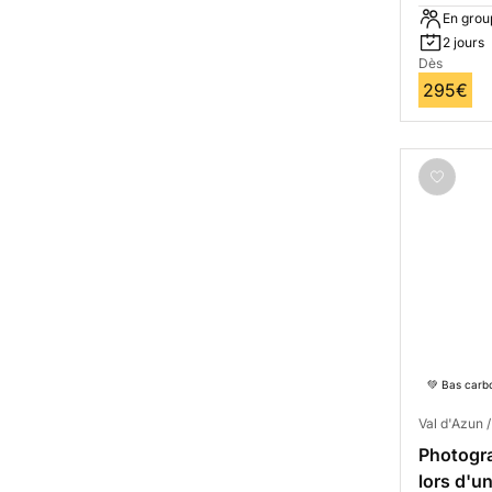
En grou
2 jours
Dès
295€
💚 Bas carb
Val d'Azun 
Photogra
lors d'u