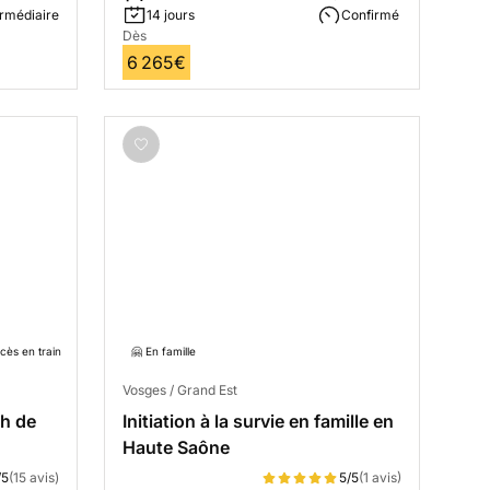
ermédiaire
14 jours
Confirmé
Dès
6 265€
cès en train
🤗 En famille
Vosges / Grand Est
1h de
Initiation à la survie en famille en
Haute Saône
/5
(15 avis)
5/5
(1 avis)