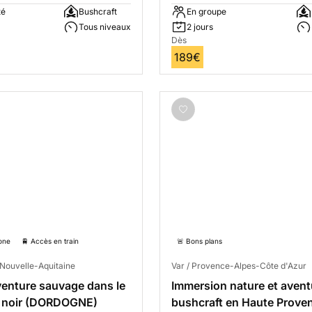
té
Bushcraft
En groupe
Tous niveaux
2 jours
Dès
189€
one
🚆 Accès en train
🚨 Bons plans
Nouvelle-Aquitaine
Var / Provence-Alpes-Côte d'Azur
enture sauvage dans le
Immersion nature et avent
d noir (DORDOGNE)
bushcraft en Haute Prove