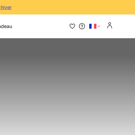
'hiver
adeau