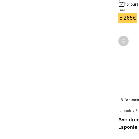
15 jours
Dès
5 265€
💚 Bas carb
Laponie / E
Aventure
Laponie