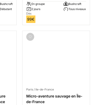
Bushcraft
En groupe
Bushcraft
Débutant
2 jours
Tous niveaux
Dès
99€
Paris / Ile-de-France
ure
Micro-aventure sauvage en Île-
nce
de-France