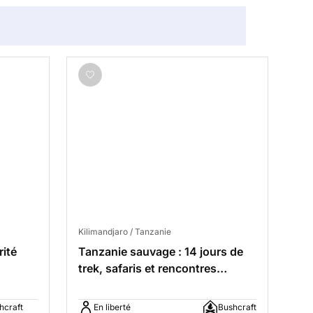
Kilimandjaro / Tanzanie
rité
Tanzanie sauvage : 14 jours de
trek, safaris et rencontres
tribales
hcraft
En liberté
Bushcraft