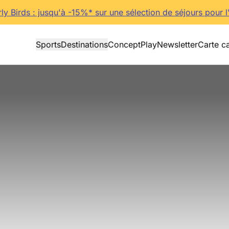
rly Birds : jusqu'à -15%* sur une sélection de séjours pour l
Sports
Destinations
Concept
Play
Newsletter
Carte c