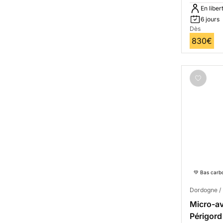
En liber
6 jours
Dès
830€
💚 Bas carb
Dordogne / 
Micro-av
Périgor