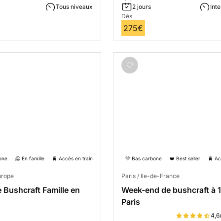
Tous niveaux
2 jours
Int
Dès
275€
one
🤗 En famille
🚆 Accès en train
💚 Bas carbone
❤️ Best seller
🚆 Ac
urope
Paris / Ile-de-France
 Bushcraft Famille en
Week-end de bushcraft à 
Paris
4,6