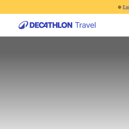
❄️
Ea