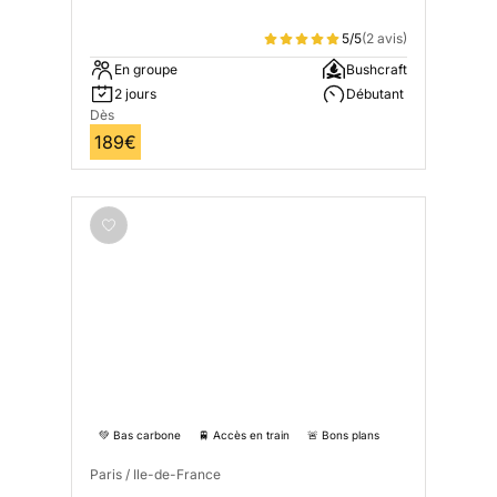
5/5
(2 avis)
En groupe
Bushcraft
2 jours
Débutant
Dès
189€
💚 Bas carbone
🚆 Accès en train
🚨 Bons plans
Paris / Ile-de-France