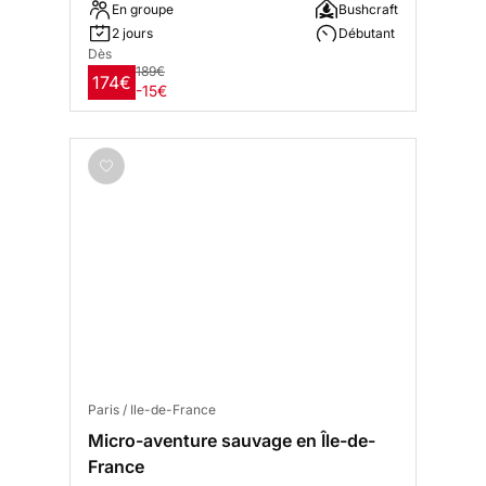
En groupe
Bushcraft
2 jours
Débutant
Dès
189€
174€
-15€
Paris / Ile-de-France
Micro-aventure sauvage en Île-de-
France