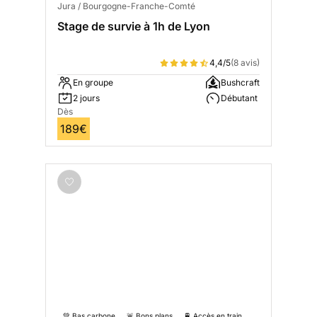
Jura / Bourgogne-Franche-Comté
Stage de survie à 1h de Lyon
4,4/5
(8 avis)
En groupe
Bushcraft
2 jours
Débutant
Dès
189€
💚 Bas carbone
🚨 Bons plans
🚆 Accès en train