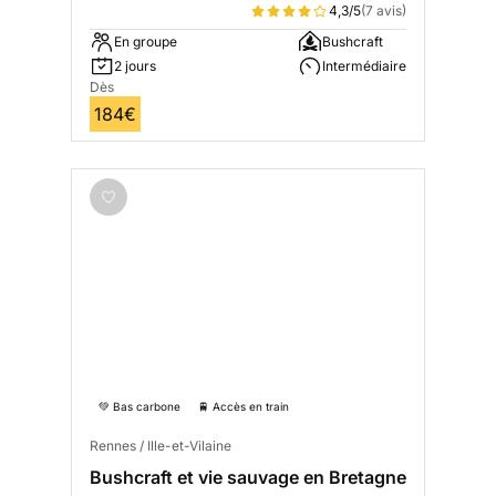
4,3/5
(7 avis)
En groupe
Bushcraft
2 jours
Intermédiaire
Dès
184€
💚 Bas carbone
🚆 Accès en train
Rennes / Ille-et-Vilaine
Bushcraft et vie sauvage en Bretagne