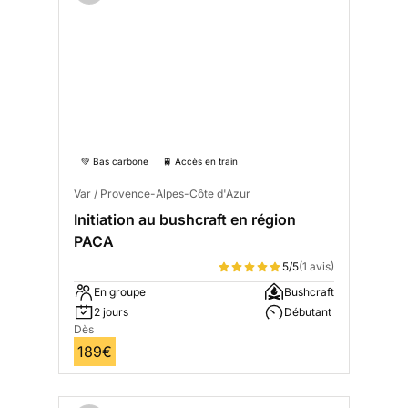
💚 Bas carbone
🚆 Accès en train
Var / Provence-Alpes-Côte d'Azur
Initiation au bushcraft en région
PACA
5/5
(1 avis)
En groupe
Bushcraft
2 jours
Débutant
Dès
189€