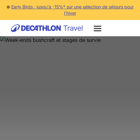
❄️
Early Birds : jusqu'à -15%* sur une sélection de séjours pour
l'hiver