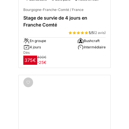
Bourgogne-Franche-Comté / France
Stage de survie de 4 jours en
Franche Comté
5/5
(2 avis)
En groupe
Bushcraft
4 jours
Intermédiaire
Dès
400€
375€
-25€