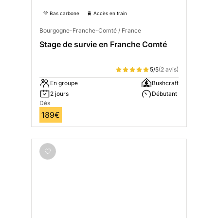
💚 Bas carbone
🚆 Accès en train
Bourgogne-Franche-Comté / France
Stage de survie en Franche Comté
5/5
(2 avis)
En groupe
Bushcraft
2 jours
Débutant
Dès
189€