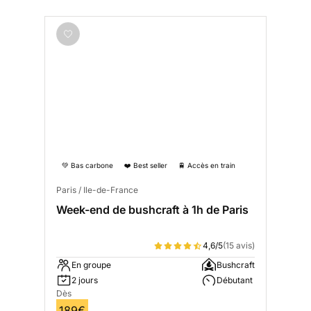
💚 Bas carbone
❤️ Best seller
🚆 Accès en train
Paris / Ile-de-France
Week-end de bushcraft à 1h de Paris
4,6/5
(15 avis)
En groupe
Bushcraft
2 jours
Débutant
Dès
189€