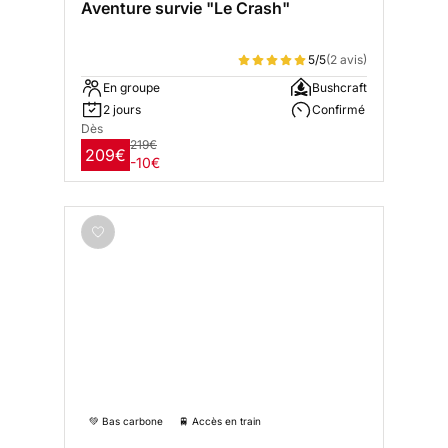
Aventure survie "Le Crash"
5/5
(2 avis)
En groupe
Bushcraft
2 jours
Confirmé
Dès
219€
209€
-10€
💚 Bas carbone
🚆 Accès en train