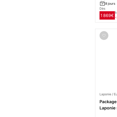
8 jours
Dès
1
1 869€
Laponie / E
Package 
Laponie