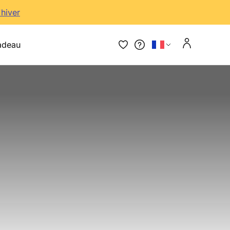
'hiver
adeau