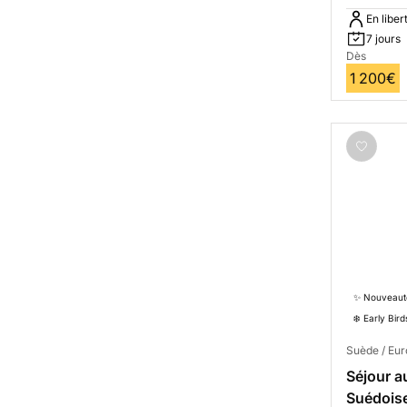
En liber
7 jours
Dès
1 200€
✨ Nouveaut
❄️ Early Bird
Suède / Eu
Séjour a
Suédois