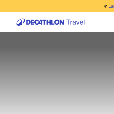
❄️
Ea