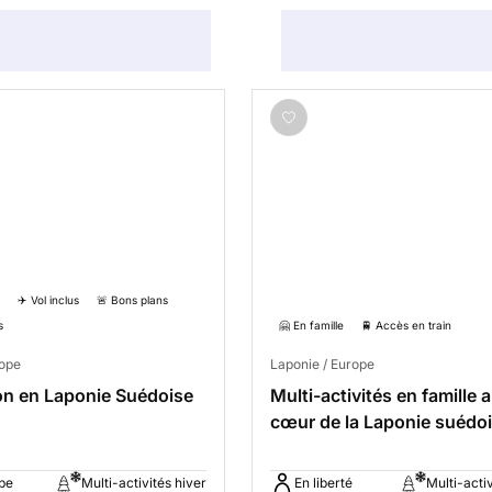
✈️ Vol inclus
🚨 Bons plans
s
🤗 En famille
🚆 Accès en train
rope
Laponie / Europe
on en Laponie Suédoise
Multi-activités en famille 
cœur de la Laponie suédo
pe
Multi-activités hiver
En liberté
Multi-activ