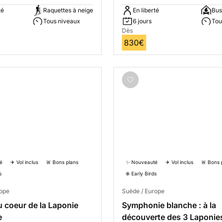
té
Raquettes à neige
En liberté
Bus
Tous niveaux
6 jours
Tou
Dès
830€
é
✈️ Vol inclus
🚨 Bons plans
✨ Nouveauté
✈️ Vol inclus
🚨 Bons 
s
❄️ Early Birds
rope
Suède / Europe
u coeur de la Laponie
Symphonie blanche : à la
e
découverte des 3 Laponie