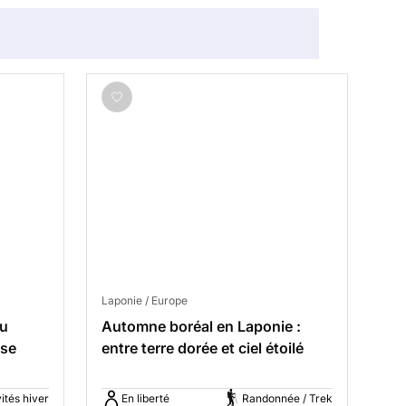
Laponie / Europe
au
Automne boréal en Laponie :
ise
entre terre dorée et ciel étoilé
ités hiver
En liberté
Randonnée / Trek