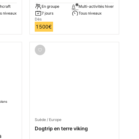
hcraft
En groupe
Multi-activités hiver
s niveaux
7 jours
Tous niveaux
Dès
1 500€
plans
Suède / Europe
Dogtrip en terre viking
s