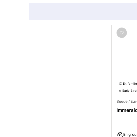
🤗 En famille
❄️ Early Bird
Suède / Eu
Immersi
En grou