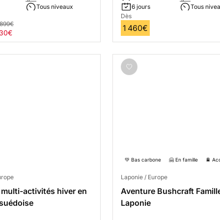
Tous niveaux
6 jours
Tous nive
Dès
 899€
1 460€
-30€
💚 Bas carbone
🤗 En famille
🚆 Ac
urope
Laponie / Europe
multi-activités hiver en
Aventure Bushcraft Famill
 suédoise
Laponie