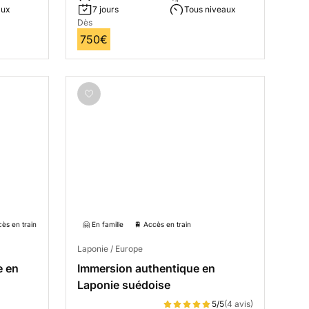
aux
7 jours
Tous niveaux
Dès
750€
cès en train
🤗 En famille
🚆 Accès en train
Laponie / Europe
e en
Immersion authentique en
Laponie suédoise
5/5
(4 avis)