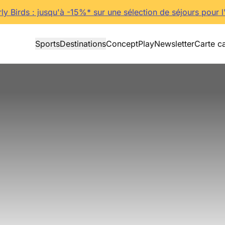
rly Birds : jusqu'à -15%* sur une sélection de séjours pour l
Sports
Destinations
Concept
Play
Newsletter
Carte c