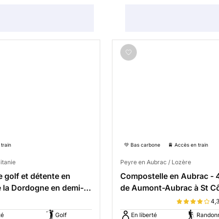
train
💚 Bas carbone
🚆 Accès en train
itanie
Peyre en Aubrac / Lozère
e golf et détente en
Compostelle en Aubrac - 4
e la Dordogne en demi-
de Aumont-Aubrac à St 
d'Olt
4,
té
Golf
En liberté
Randonn