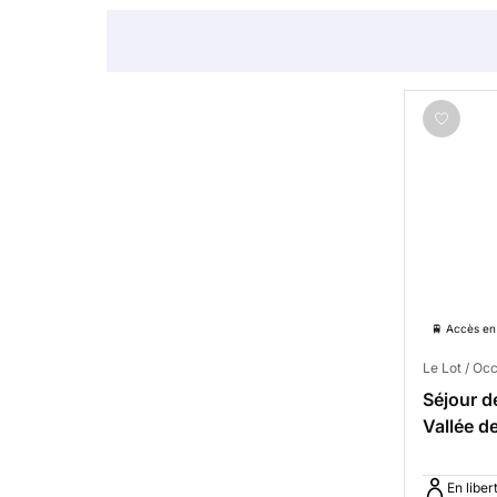
🚆 Accès en 
Le Lot / Occ
Séjour d
Vallée d
pension
En liber