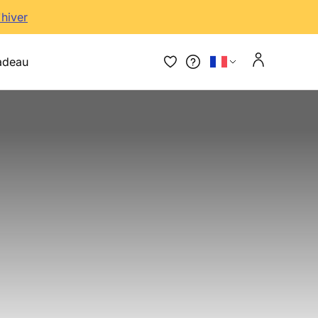
'hiver
adeau