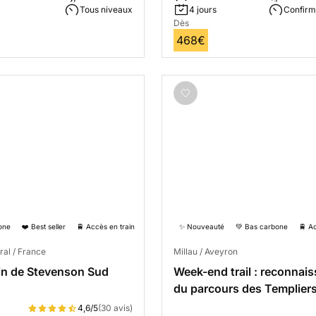
Tous niveaux
4 jours
Confir
Dès
468€
one
❤️ Best seller
🚆 Accès en train
✨ Nouveauté
💚 Bas carbone
🚆 A
ral / France
Millau / Aveyron
in de Stevenson Sud
Week-end trail : reconnai
du parcours des Templiers
Millau
4,6/5
(30 avis)