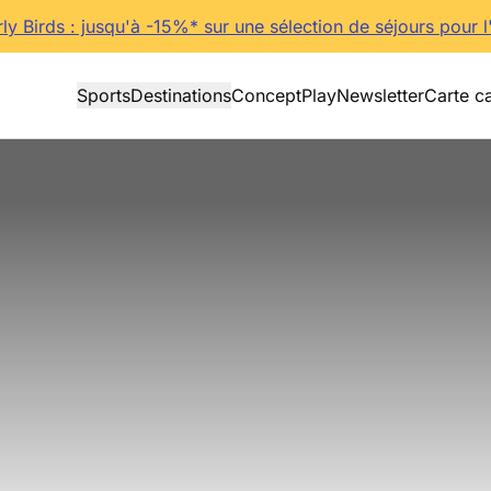
rly Birds : jusqu'à -15%* sur une sélection de séjours pour l
Sports
Destinations
Concept
Play
Newsletter
Carte c