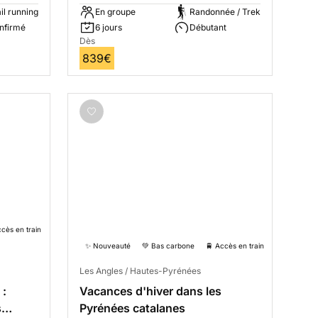
il running
En groupe
Randonnée / Trek
nfirmé
6 jours
Débutant
Dès
839€
ccès en train
✨ Nouveauté
💚 Bas carbone
🚆 Accès en train
Les Angles / Hautes-Pyrénées
 :
Vacances d'hiver dans les
Pyrénées catalanes