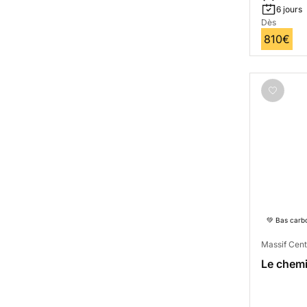
6 jours
Dès
810€
💚 Bas carb
Massif Cent
Le chem