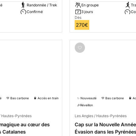
té
Randonnée / Trek
En groupe
Tra
Confirmé
3 jours
Co
Dès
270€
é
💚 Bas carbone
🚆 Accès en train
✨ Nouveauté
💚 Bas carbone
🚆 A
🎉Réveillon
 / Hautes-Pyrénées
Les Angles / Hautes-Pyrénées
 magique au cœur des
Cap sur la Nouvelle Année
s Catalanes
Évasion dans les Pyrénées