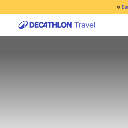
❄️
Ea