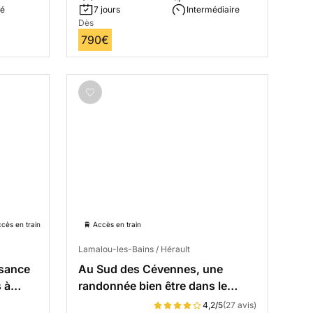
mé
7 jours
Intermédiaire
Dès
790€
ccès en train
🚆 Accès en train
Lamalou-les-Bains / Hérault
ssance
Au Sud des Cévennes, une
 à
randonnée bien être dans le
Caroux
4,2/5
(27 avis)