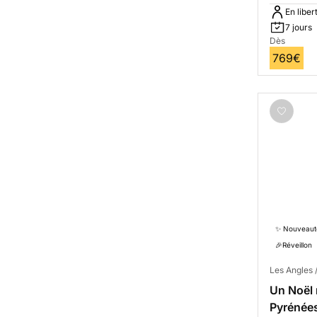
En liber
7 jours
Dès
769€
✨ Nouveaut
🎉Réveillon
Les Angles
Un Noël
Pyrénée