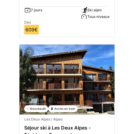
7 jours
Ski alpin
Tous niveaux
Dès
609€
✨ Nouveauté
🚆 Accès en train
Les Deux Alpes / Alpes
Séjour ski à Les Deux Alpes -