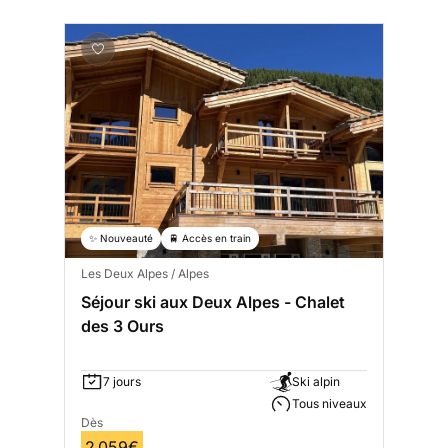
✨ Nouveauté
🚆 Accès en train
Les Deux Alpes / Alpes
Séjour ski aux Deux Alpes - Chalet
des 3 Ours
7 jours
Ski alpin
Tous niveaux
Dès
2 059€