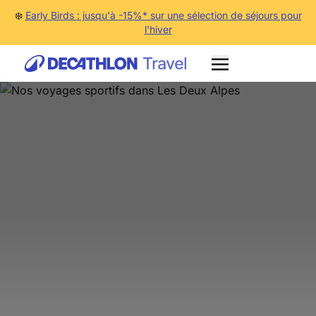
❄️
Early Birds : jusqu'à -15%* sur une sélection de séjours pour
l'hiver