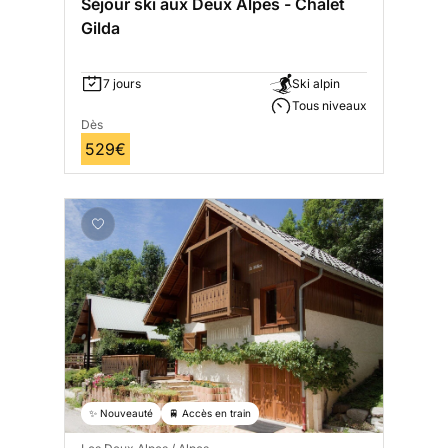
Séjour ski aux Deux Alpes - Chalet
Gilda
7 jours
Ski alpin
Tous niveaux
Dès
529€
✨ Nouveauté
🚆 Accès en train