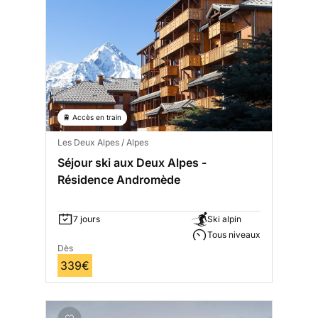
🚆 Accès en train
Les Deux Alpes / Alpes
Séjour ski aux Deux Alpes -
Résidence Andromède
7 jours
Ski alpin
Tous niveaux
Dès
339€