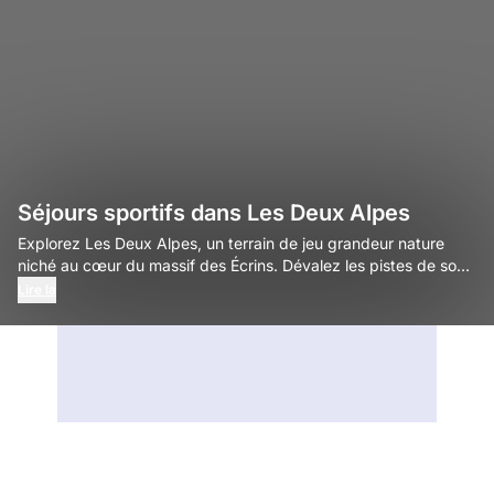
Séjours sportifs dans Les Deux Alpes
Explorez Les Deux Alpes, un terrain de jeu grandeur nature
niché au cœur du massif des Écrins. Dévalez les pistes de son
bike park de renommée mondiale en VTT, randonnez sur les
Lire la
sentiers escarpés face aux glaciers de la Meije, profitez des
itinéraires de trail en altitude et chaussez les skis sur son
glacier culminant à 3600 mètres.