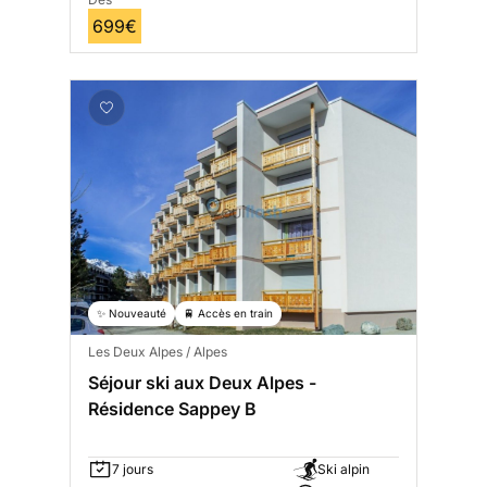
699€
✨ Nouveauté
🚆 Accès en train
Les Deux Alpes / Alpes
Séjour ski aux Deux Alpes -
Résidence Sappey B
7 jours
Ski alpin