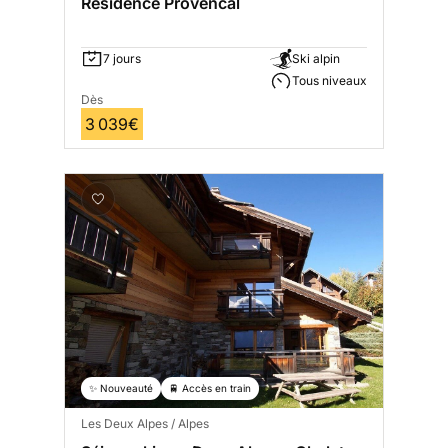
Résidence Provencal
7 jours
Ski alpin
Tous niveaux
Dès
3 039€
✨ Nouveauté
🚆 Accès en train
Les Deux Alpes / Alpes