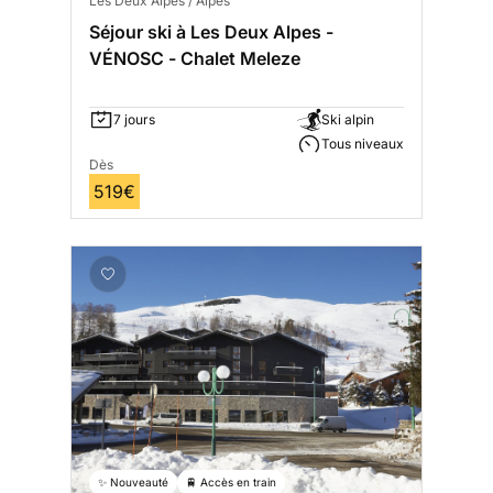
Les Deux Alpes / Alpes
Séjour ski à Les Deux Alpes -
VÉNOSC - Chalet Meleze
7 jours
Ski alpin
Tous niveaux
Dès
519€
✨ Nouveauté
🚆 Accès en train