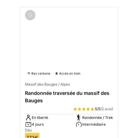
💚 Bas carbone
🚆 Accès en train
Massif des Bauges / Alpes
Randonnée traversée du massif des
Bauges
5/5
(2 avis)
En liberté
Randonnée / Trek
4 jours
Intermédiaire
Dès
773€