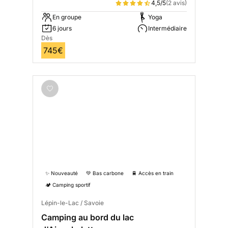
4,5/5
(2 avis)
En groupe
Yoga
6 jours
Intermédiaire
Dès
745€
✨ Nouveauté
💚 Bas carbone
🚆 Accès en train
🏕️ Camping sportif
Lépin-le-Lac / Savoie
Camping au bord du lac