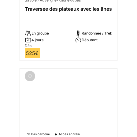
Savoie / Auvergne-Rhône-Alpes
Traversée des plateaux avec les ânes
En groupe
Randonnée / Trek
4 jours
Débutant
Dès
525€
💚 Bas carbone
🚆 Accès en train