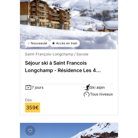
✨ Nouveauté
🚆 Accès en train
Saint-François-Longchamp / Savoie
Séjour ski à Saint Francois
Longchamp - Résidence Les 4
Vallées
7 jours
Ski alpin
Tous niveaux
Dès
359€