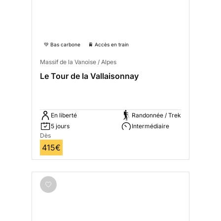
💚 Bas carbone
🚆 Accès en train
Massif de la Vanoise / Alpes
Le Tour de la Vallaisonnay
En liberté
Randonnée / Trek
5 jours
Intermédiaire
Dès
415€