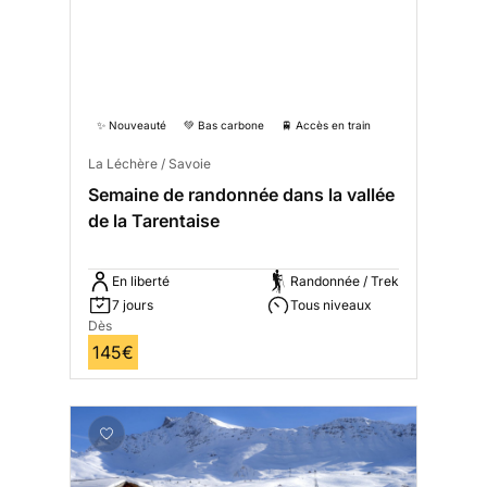
✨ Nouveauté
💚 Bas carbone
🚆 Accès en train
La Léchère / Savoie
Semaine de randonnée dans la vallée
de la Tarentaise
En liberté
Randonnée / Trek
7 jours
Tous niveaux
Dès
145€