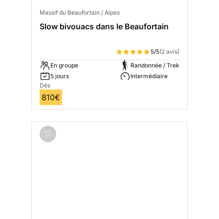
Massif du Beaufortain / Alpes
Slow bivouacs dans le Beaufortain
5/5
(2 avis)
En groupe
Randonnée / Trek
5 jours
Intermédiaire
Dès
810€