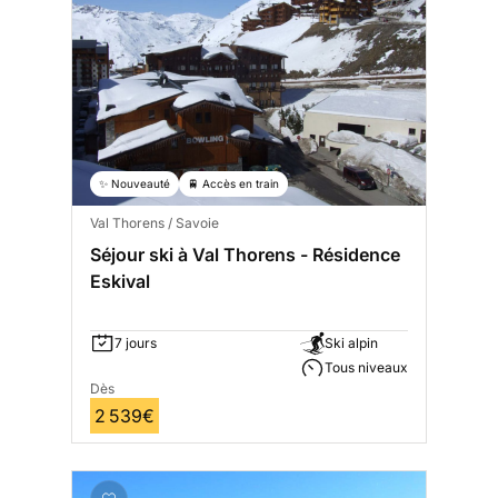
✨ Nouveauté
🚆 Accès en train
Val Thorens / Savoie
Séjour ski à Val Thorens - Résidence
Eskival
7 jours
Ski alpin
Tous niveaux
Dès
2 539€