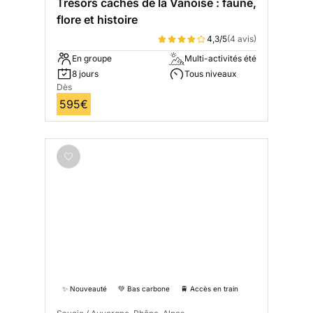
Trésors cachés de la Vanoise : faune,
flore et histoire
4,3/5
(4 avis)
En groupe
Multi-activités été
8 jours
Tous niveaux
Dès
595€
✨ Nouveauté
💚 Bas carbone
🚆 Accès en train