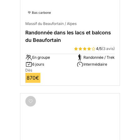
💚 Bas carbone
Massif du Beaufortain / Alpes
Randonnée dans les lacs et balcons
du Beaufortain
4/5
(3 avis)
En groupe
Randonnée / Trek
6 jours
Intermédiaire
Dès
870€