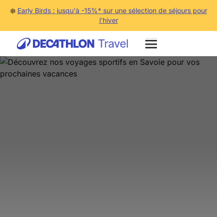
❄️
Early Birds : jusqu'à -15%* sur une sélection de séjours pour
l'hiver