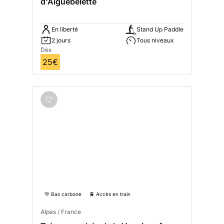
d'Aiguebelette
En liberté
Stand Up Paddle
2 jours
Tous niveaux
Dès
25€
💚 Bas carbone
🚆 Accès en train
Alpes / France