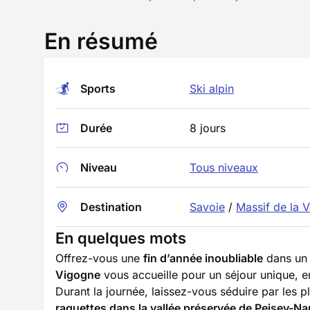
En résumé
Sports
Ski alpin
Durée
8 jours
Niveau
Tous niveaux
Destination
Savoie
/
Massif de la 
En quelques mots
Offrez-vous une
fin d’année inoubliable
dans un 
Vigogne
vous accueille pour un séjour unique, e
Durant la journée, laissez-vous séduire par les p
raquettes dans la vallée préservée de Peisey-Na