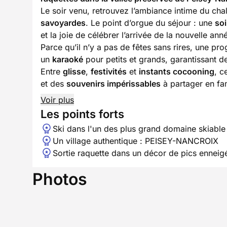
Le soir venu, retrouvez l’ambiance intime du cha
savoyardes
. Le point d’orgue du séjour : une
soi
et la joie de célébrer l’arrivée de la nouvelle a
Parce qu’il n’y a pas de fêtes sans rires, une pr
un
karaoké
pour petits et grands, garantissant 
Entre
glisse
,
festivités
et
instants cocooning
, c
et des
souvenirs impérissables
à partager en fam
Voir plus
Les points forts
Ski dans l'un des plus grand domaine skiabl
Un village authentique : PEISEY-NANCROIX
Sortie raquette dans un décor de pics enneig
Photos