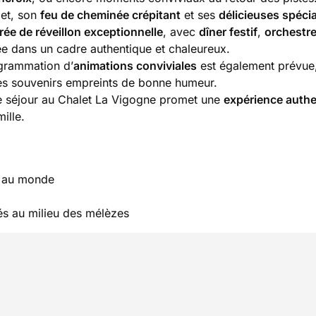
let, son
feu de cheminée crépitant
et ses
délicieuses spécia
rée de réveillon exceptionnelle
, avec
dîner festif
,
orchestr
nnée dans un cadre authentique et chaleureux.
ogrammation d’
animations conviviales
est également prévu
des souvenirs empreints de bonne humeur.
e séjour au Chalet La Vigogne promet une
expérience auth
ille.
e au monde
és au milieu des mélèzes