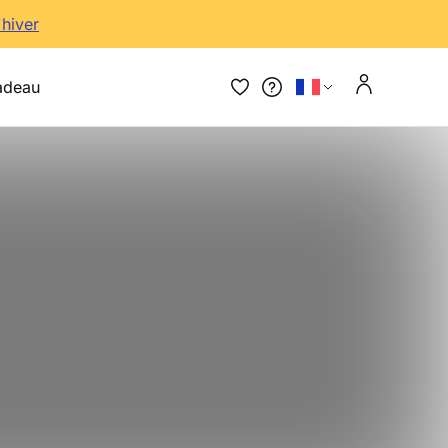
'hiver
adeau