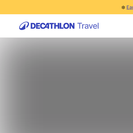
❄️
Ea