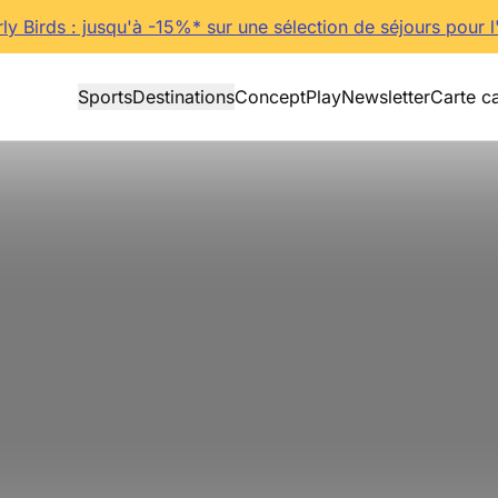
rly Birds : jusqu'à -15%* sur une sélection de séjours pour l
Sports
Destinations
Concept
Play
Newsletter
Carte c