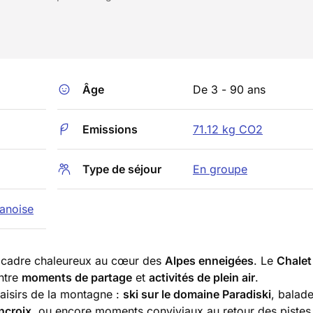
Âge
De 3 - 90 ans
Emissions
71.12 kg CO2
Type de séjour
En groupe
Vanoise
cadre chaleureux au cœur des
Alpes enneigées
. Le
Chalet
ntre
moments de partage
et
activités de plein air
.
laisirs de la montagne :
ski sur le domaine Paradiski
, balad
ncroix
, ou encore moments conviviaux au retour des pistes