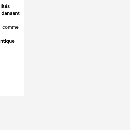
lités
e dansant
e, comme
entique