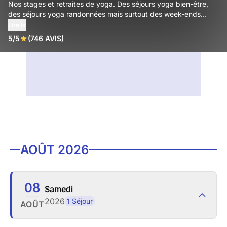
Nos stages et retraites de yoga. Des séjours yoga bien-être,
des séjours yoga randonnées mais surtout des week-ends
yoga pour tous les niveaux !
Lire la
5/5
(746 AVIS)
AOÛT 2026
08
Samedi
2026
1 Séjour
AOÛT