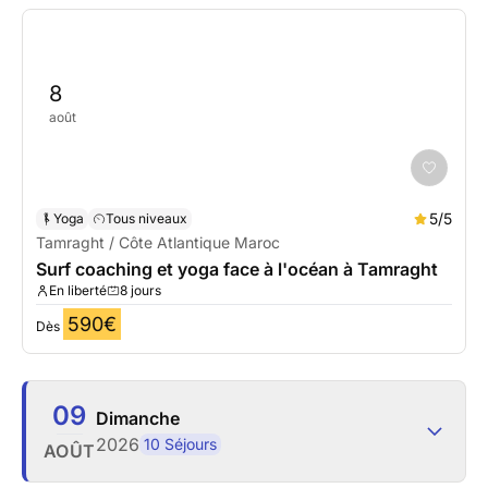
8
août
5/5
Yoga
Tous niveaux
Tamraght / Côte Atlantique Maroc
Surf coaching et yoga face à l'océan à Tamraght
En liberté
8 jours
590€
Dès
09
Dimanche
2026
10 Séjours
AOÛT