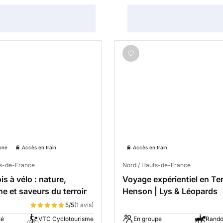
one
🚆 Accès en train
🚆 Accès en train
ts-de-France
Nord / Hauts-de-France
s à vélo : nature,
Voyage expérientiel en Te
ne et saveurs du terroir
Henson | Lys & Léopards
5/5
(1 avis)
té
VTC Cyclotourisme
En groupe
Rando