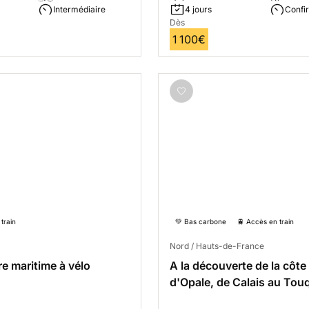
Intermédiaire
4 jours
Confi
Dès
1 100€
train
💚 Bas carbone
🚆 Accès en train
Nord / Hauts-de-France
re maritime à vélo
A la découverte de la côte
d'Opale, de Calais au Tou