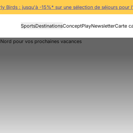
rly Birds : jusqu'à -15%* sur une sélection de séjours pour l
Sports
Destinations
Concept
Play
Newsletter
Carte c