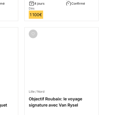
rmé
4 jours
Confirmé
Dès
1 100€
Lille / Nord
Objectif Roubaix: le voyage
quet
signature avec Van Rysel