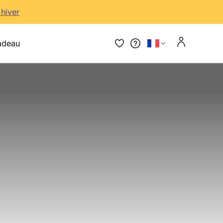
'hiver
adeau