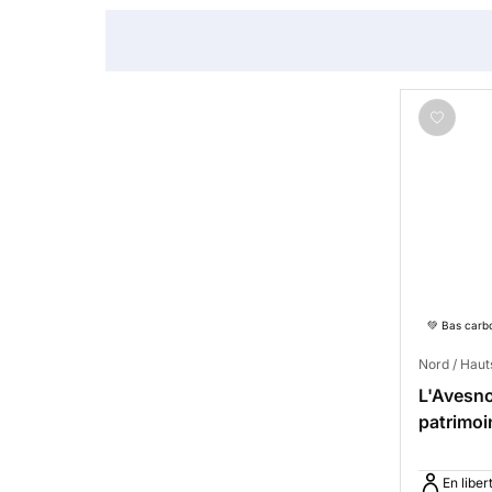
💚 Bas carb
Nord / Hau
L'Avesnoi
patrimoi
En liber