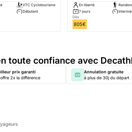
té
VTC Cyclotourisme
En liberté
Randonn
Débutant
7 jours
Intermé
Dès
805€
n toute confiance avec Decath
illeur prix garanti
Annulation gratuite
offre 2x la différence
à plus de 30j du départ
oyageurs