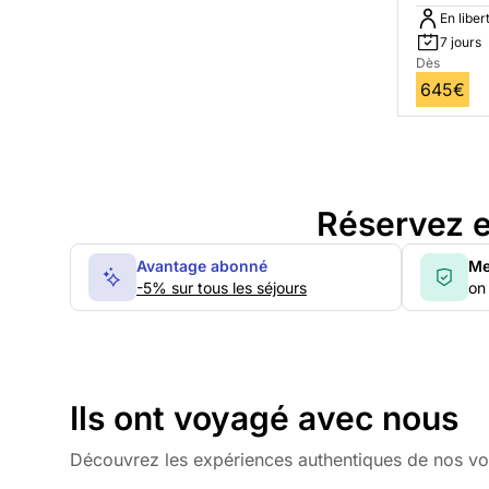
En liber
7 jours
Dès
645€
Réservez e
Avantage abonné
Me
-5% sur tous les séjours
on 
Ils ont voyagé avec nous
Découvrez les expériences authentiques de nos v