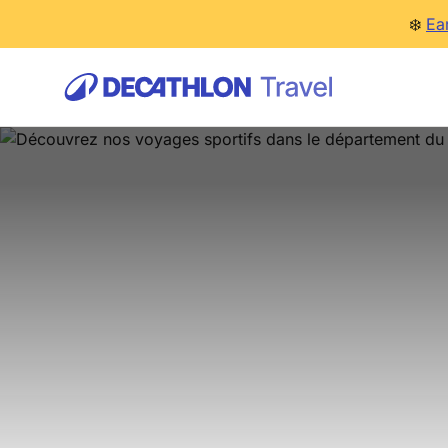
❄️
Ea