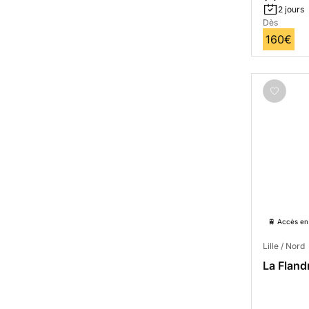
2 jours
Dès
160€
🚆 Accès en 
Lille / Nord
La Fland