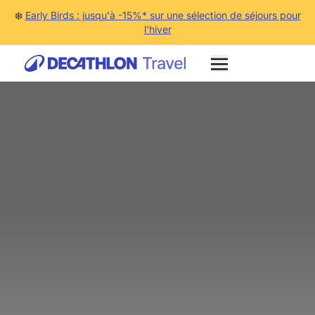
❄️
Early Birds : jusqu'à -15%* sur une sélection de séjours pour
l'hiver