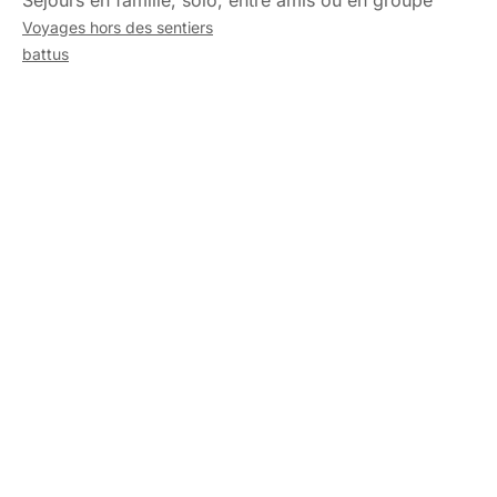
Séjours en famille, solo, entre amis ou en groupe
Voyages hors des sentiers
battus