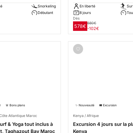
té
Snorkeling
En liberté
Sur
Débutant
8 jours
Tou
Dès
680€
578€
-102€
r
🚨 Bons plans
✨ Nouveauté
🎟️ Excursion
Côte Atlantique Maroc
Kenya / Afrique
urf & Yoga tout inclus à
Excursion 4 jours sur la p
t, Taghazout Bay Maroc
Kenya