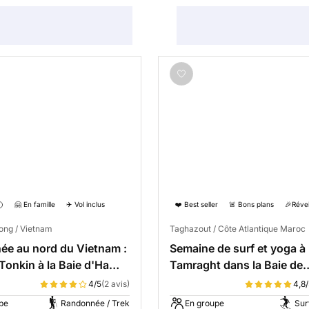
🤗 En famille
✈️ Vol inclus
❤️ Best seller
🚨 Bons plans
🎉Révei
ong / Vietnam
Taghazout / Côte Atlantique Maroc
e au nord du Vietnam :
Semaine de surf et yoga à
Tonkin à la Baie d'Ha
Tamraght dans la Baie de
Taghazout
4/5
(2 avis)
4,8/
pe
Randonnée / Trek
En groupe
Sur