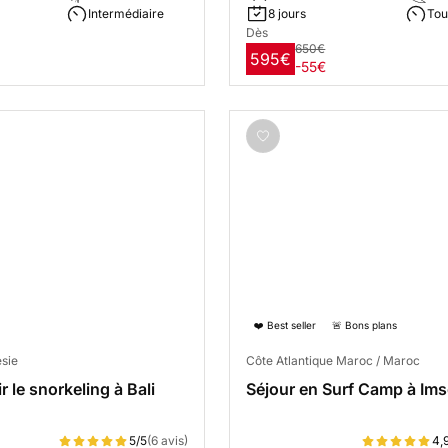
Intermédiaire
8 jours
Tou
Dès
650€
595€
-55€
❤️ Best seller
🚨 Bons plans
ésie
Côte Atlantique Maroc / Maroc
 le snorkeling à Bali
Séjour en Surf Camp à Im
5/5
(6 avis)
4,