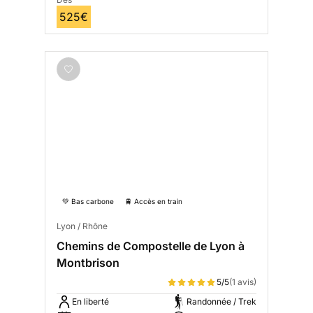
525€
💚 Bas carbone
🚆 Accès en train
Lyon / Rhône
Chemins de Compostelle de Lyon à
Montbrison
5/5
(1 avis)
En liberté
Randonnée / Trek