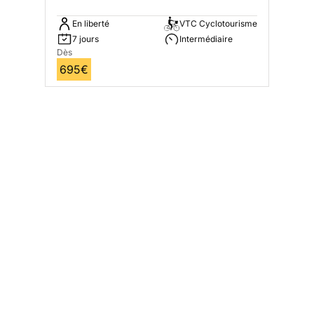
En liberté
VTC Cyclotourisme
7 jours
Intermédiaire
Dès
695€