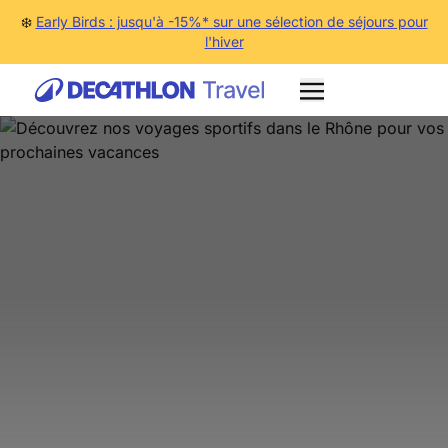
❄️
Early Birds : jusqu'à -15%* sur une sélection de séjours pour
l'hiver