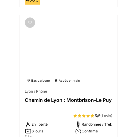
💚 Bas carbone
🚆 Accès en train
Lyon / Rhône
Chemin de Lyon : Montbrison-Le Puy
5/5
(1 avis)
En liberté
Randonnée / Trek
6 jours
Confirmé
Dès