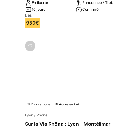
En liberté
Randonnée / Trek
10 jours
Confirmé
Dès
950€
💚 Bas carbone
🚆 Accès en train
Lyon / Rhône
Sur la Via Rhôna : Lyon - Montélimar