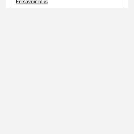
En savoir plus
Informations pratiques
Formalités spécifiques
Équipement
TÉLÉCHARGER LA FICHE TECHNIQUE
Ils ont voyagé avec nous
Découvrez les expériences authentiques de nos
voyageurs
Chez Decathlon les avis sont
5/5
(1 avis)
fiables