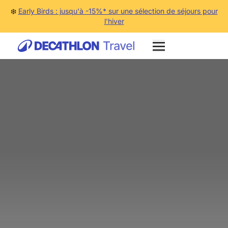
❄️
Early Birds : jusqu'à -15%* sur une sélection de séjours pour
l'hiver