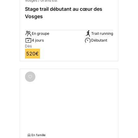
Vosges / Grand Est
Stage trail débutant au cœur des
Vosges
En groupe
Trail running
4 jours
Débutant
Dès
520€
🤗 En famille