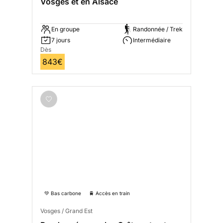
Vosges et en Alsace
En groupe
Randonnée / Trek
7 jours
Intermédiaire
Dès
843€
💚 Bas carbone
🚆 Accès en train
Vosges / Grand Est