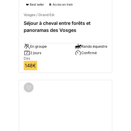
❤️ Best seller
🚆 Accès en train
Vosges / Grand Est
Séjour à cheval entre forêts et
panoramas des Vosges
En groupe
Rando équestre
2 jours
Confirmé
Dès
148€