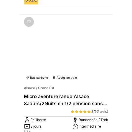
💚 Bas carbone
🚆 Accès en train
Alsace / Grand Est
Micro aventure rando Alsace
3Jours/2Nuits en 1/2 pension sans
bagages
5/5
(1 avis)
En liberté
Randonnée / Trek
3 jours
Intermédiaire
Dès