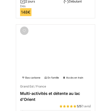
2 jours
Débutant
Dès
148€
💚 Bas carbone
🤗 En famille
🚆 Accès en train
Grand Est / France
Multi-activités et détente au lac
d'Orient
5/5
(1 avis)