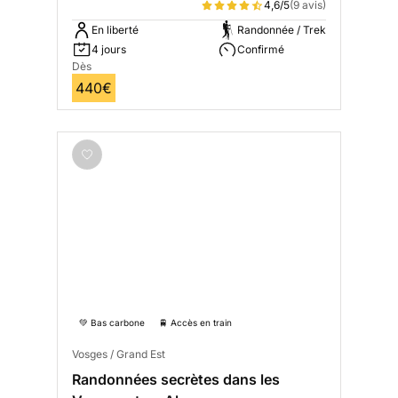
4,6/5
(9 avis)
En liberté
Randonnée / Trek
4 jours
Confirmé
Dès
440€
💚 Bas carbone
🚆 Accès en train
Vosges / Grand Est
Randonnées secrètes dans les