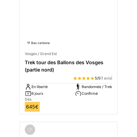
💚 Bas carbone
Vosges / Grand Est
Trek tour des Ballons des Vosges
(partie nord)
5/5
(1 avis)
En liberté
Randonnée / Trek
6 jours
Confirmé
Dès
645€