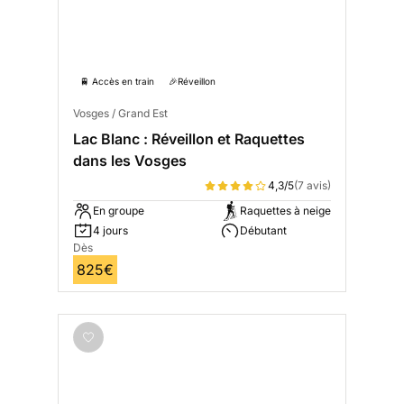
🚆 Accès en train
🎉Réveillon
Vosges / Grand Est
Lac Blanc : Réveillon et Raquettes
dans les Vosges
4,3/5
(7 avis)
En groupe
Raquettes à neige
4 jours
Débutant
Dès
825€