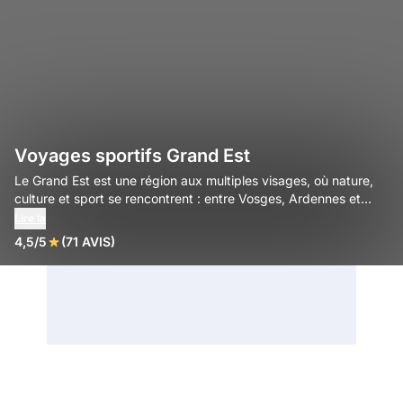
Voyages sportifs Grand Est
Le Grand Est est une région aux multiples visages, où nature,
culture et sport se rencontrent : entre Vosges, Ardennes et
vignobles, c’est une terre d’aventure idéale pour les amateurs
Lire la
de plein air et de découvertes authentiques.
4,5/5
(71 AVIS)