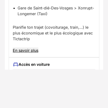
Gare de Saint-dié-Des-Vosges > Xonrupt-
Longemer (Taxi)
Planifie ton trajet (covoiturage, train,…) le
plus économique et le plus écologique avec
Tictactrip
En savoir plus
Accès en voiture
Trajet jusqu'au lieu du séjour avec
stationnement disponible
Il est possible de laisser ta voiture sur un
parking gratuit au point de rendez-vous. Si
tu n’as pas de voiture, sache que nous
favorisons les covoiturages entre les
participants en créant un groupe whatsapp