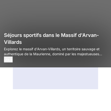
Séjours sportifs dans le Massif d'Arvan-
Villards
Explorez le massif d'Arvan-Villards, un territoire sauvage et
authentique de la Maurienne, dominé par les majestueuses
Aiguilles d'Arves. Relevez le défi de cols cyclistes majeurs
Lire la
comme le col du Glandon ou le col de la Croix de Fer, parcourez
les sentiers de randonnée pédestre et de trail au cœur de
vallons préservés, et profitez en hiver des grands espaces
reliés du domaine des Sybelles.