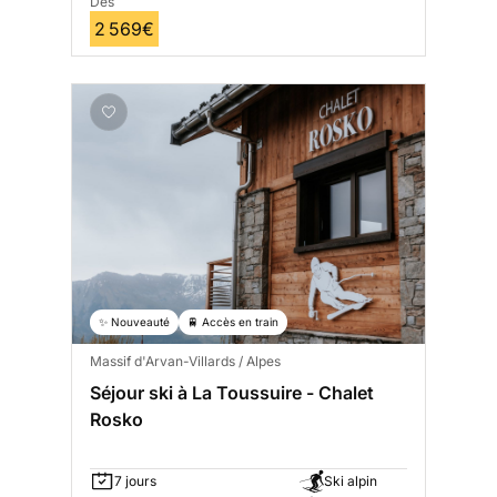
Dès
2 569€
✨ Nouveauté
🚆 Accès en train
Massif d'Arvan-Villards / Alpes
Séjour ski à La Toussuire - Chalet
Rosko
7 jours
Ski alpin