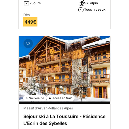
7 jours
Ski alpin
Tous niveaux
Dès
449€
✨ Nouveauté
🚆 Accès en train
Massif d'Arvan-Villards / Alpes
Séjour ski à La Toussuire - Résidence
L'Ecrin des Sybelles