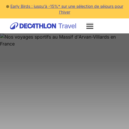
❄️
Early Birds : jusqu'à -15%* sur une sélection de séjours pour
l'hiver