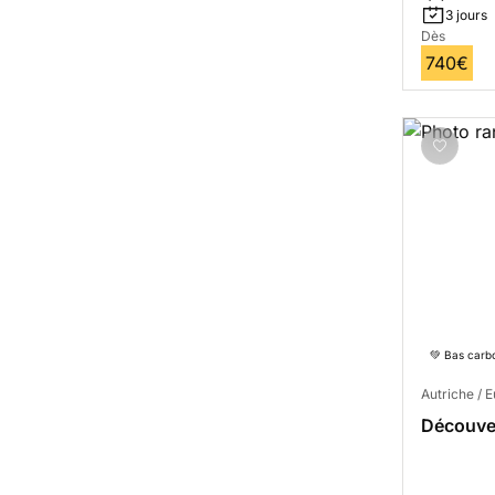
3 jours
Dès
740€
💚 Bas carb
Autriche / 
Découver