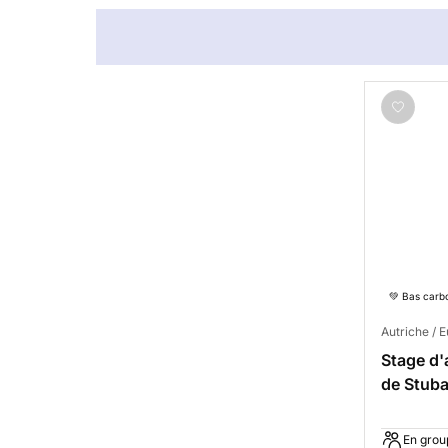
💚 Bas carb
Autriche / 
Stage d'
de Stuba
privé
En grou