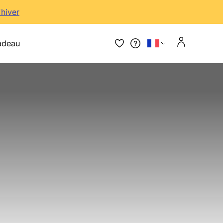
'hiver
adeau