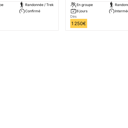
pe
Randonnée / Trek
En groupe
Randonn
Confirmé
6 jours
Intermé
Dès
1 250€