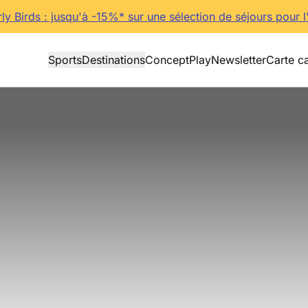
rly Birds : jusqu'à -15%* sur une sélection de séjours pour l
Sports
Destinations
Concept
Play
Newsletter
Carte c