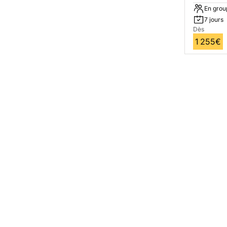
En grou
7 jours
Dès
1 255€