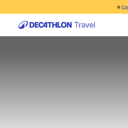
❄️
Ea