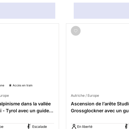
one
🚆 Accès en train
Europe
Autriche / Europe
alpinisme dans la vallée
Ascension de l’arête Studl
i - Tyrol avec un guide
Grossglockner avec un gu
privé
pe
Escalade
En liberté