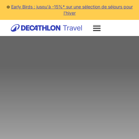
❄️
Early Birds : jusqu'à -15%* sur une sélection de séjours pour
l'hiver