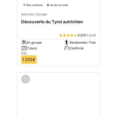
💚 Bas carbone
🚆 Accès en train
Autriche / Europe
Découverte du Tyrol autrichien
4,5/5
(2 avis)
En groupe
Randonnée / Trek
7 jours
Confirmé
Dès
1 255€