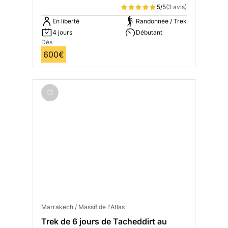
5/5
(3 avis)
En liberté
Randonnée / Trek
4 jours
Débutant
Dès
600€
Marrakech / Massif de l'Atlas
Trek de 6 jours de Tacheddirt au