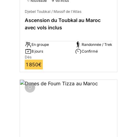
✨ Nouveauté
✈️ Vol inclus
Djebel Toubkal / Massif de l'Atlas
Ascension du Toubkal au Maroc
avec vols inclus
En groupe
Randonnée / Trek
8 jours
Confirmé
Dès
1 850€