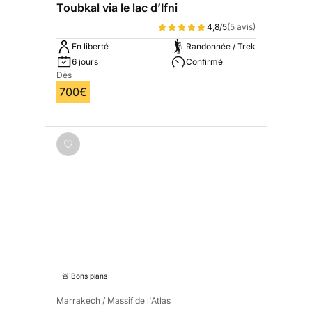
Toubkal via le lac d’Ifni
4,8/5
(5 avis)
En liberté
Randonnée / Trek
6 jours
Confirmé
Dès
700€
🚨 Bons plans
Marrakech / Massif de l'Atlas