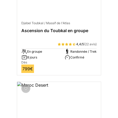
Djebel Toubkal / Massif de l'Atlas
Ascension du Toubkal en groupe
4,4/5
(22 avis)
En groupe
Randonnée / Trek
8 jours
Confirmé
Dès
799€