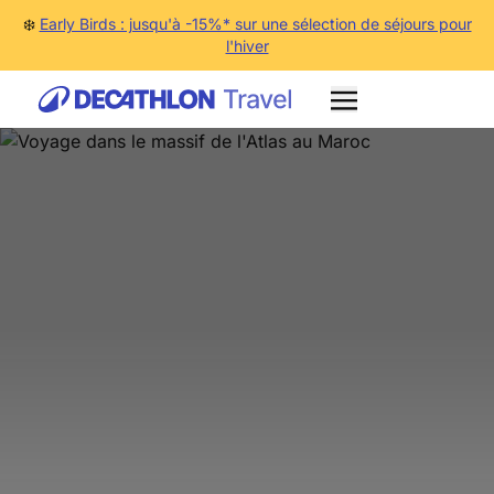
❄️
Early Birds : jusqu'à -15%* sur une sélection de séjours pour
l'hiver