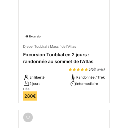
🎟️ Excursion
Djebel Toubkal / Massif de l'Atlas
Excursion Toubkal en 2 jours :
randonnée au sommet de l’Atlas
5/5
(1 avis)
En liberté
Randonnée / Trek
2 jours
Intermédiaire
Dès
280€