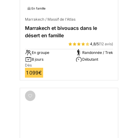
🤗 En famille
Marrakech / Massif de l'Atlas
Marrakech et bivouacs dans le
désert en famille
4,8/5
(12 avis)
En groupe
Randonnée / Trek
8 jours
Débutant
Dès
1 099€