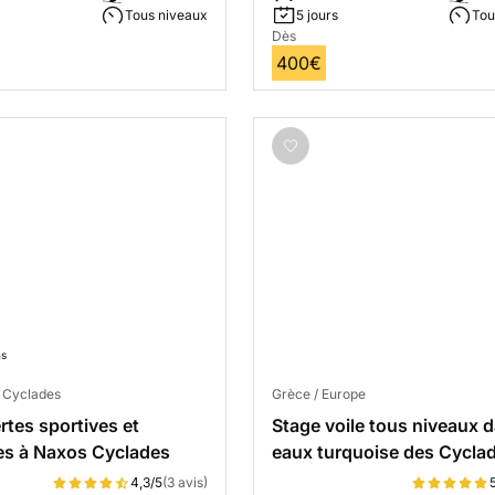
Tous niveaux
5 jours
Tou
Dès
400€
ns
s Cyclades
Grèce / Europe
tes sportives et
Stage voile tous niveaux d
les à Naxos Cyclades
eaux turquoise des Cycla
4,3/5
(3 avis)