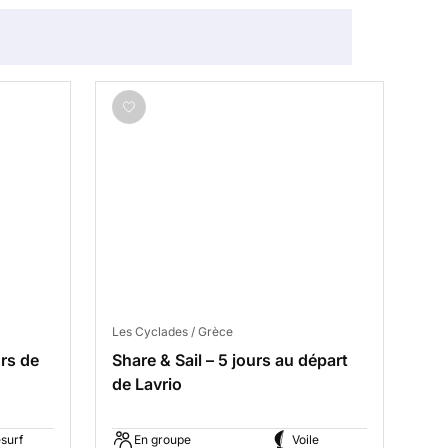
Les Cyclades / Grèce
urs de
Share & Sail – 5 jours au départ
de Lavrio
esurf
En groupe
Voile