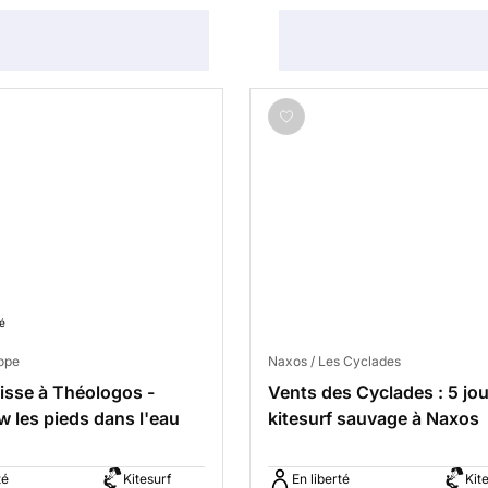
é
ope
Naxos / Les Cyclades
lisse à Théologos -
Vents des Cyclades : 5 jo
 les pieds dans l'eau
kitesurf sauvage à Naxos
té
Kitesurf
En liberté
Kit