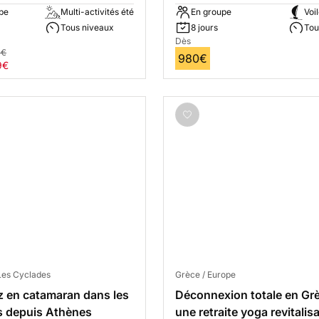
pe
Multi-activités été
En groupe
Voi
Tous niveaux
8 jours
Tou
Dès
0€
980€
9€
Les Cyclades
Grèce / Europe
 en catamaran dans les
Déconnexion totale en Grè
s depuis Athènes
une retraite yoga revitalis