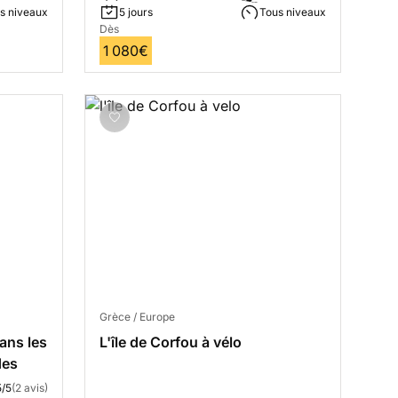
s niveaux
5 jours
Tous niveaux
Dès
1 080€
Grèce / Europe
ans les
L'île de Corfou à vélo
des
5/5
(2 avis)