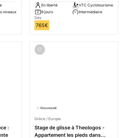
le
En liberté
VTC Cyclotourisme
s niveaux
8 jours
Intermédiaire
Dès
765€
✨ Nouveauté
Grèce / Europe
ce :
Stage de glisse à Theologos -
ante
Appartement les pieds dans