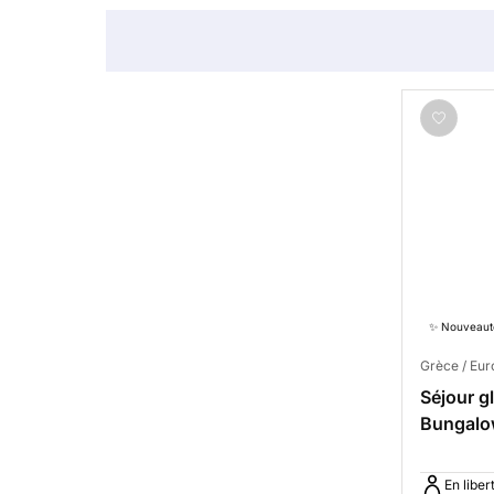
✨ Nouveaut
Grèce / Eur
Séjour g
Bungalow
En liber