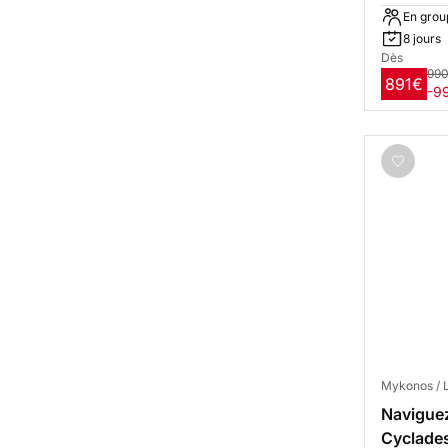
En grou
8 jours
Dès
99
891€
-9
Mykonos / 
Naviguez
Cyclade