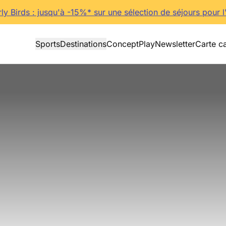
rly Birds : jusqu'à -15%* sur une sélection de séjours pour l
Sports
Destinations
Concept
Play
Newsletter
Carte c