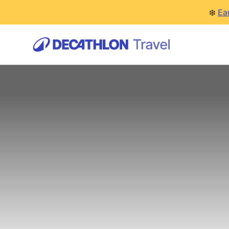
❄️
Ea