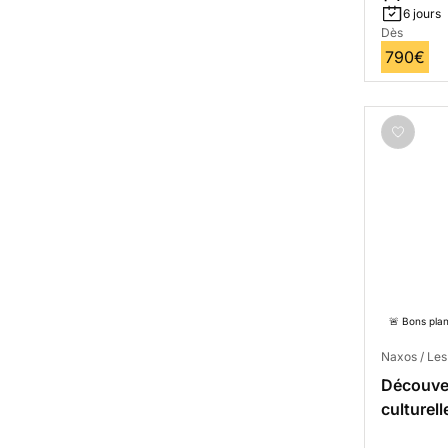
6 jours
Dès
790€
🚨 Bons pla
Naxos / Le
Découver
culturel