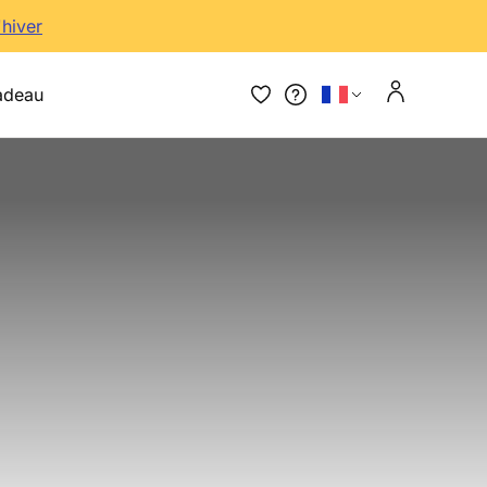
'hiver
adeau