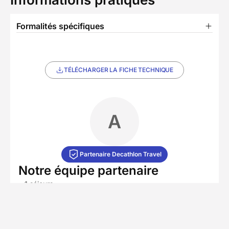
Formalités spécifiques
TÉLÉCHARGER LA FICHE TECHNIQUE
A
Partenaire Decathlon Travel
Notre équipe partenaire
• 1 séjours
Agence à taille humaine, notre partenaire local
place l'authenticité et le terrain au cœur de ses
circuits. Il propose deux approches : des