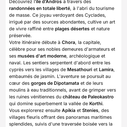
Découvrez l’
île d’Andros
à travers des
randonnées en totale liberté
, à l'abri du tourisme
de masse. Ce joyau verdoyant des Cyclades,
irrigué par des sources abondantes, cultive un art
de vivre raffiné entre
plages désertes
et nature
préservée.
Votre itinéraire débute à
Chora
, la capitale,
célèbre pour ses nobles demeures d'armateurs et
ses
musées d'art moderne
, archéologique et
naval. Les sentiers serpentent d'abord entre les
cyprès vers les villages de
Mesathouri
et
Lamira
,
embaumés de jasmin. L'aventure se poursuit au
cœur des
gorges de Dipotamata
et de leurs
moulins à eau traditionnels, avant de grimper vers
les ruines vénitiennes du
château de Paleokastro
qui domine superbement la vallée de
Korthi
.
Vous explorerez ensuite
Apikia
et
Stenies
, des
villages fleuris offrant des panoramas maritimes
splendides, suivis d'une traversée boisée vers la