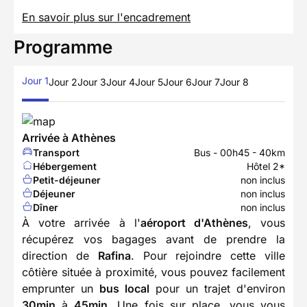
En savoir plus sur l'encadrement
Programme
Jour 1
Jour 2
Jour 3
Jour 4
Jour 5
Jour 6
Jour 7
Jour 8
Arrivée à Athènes
Transport
Bus - 00h45 - 40km
Hébergement
Hôtel 2*
Petit-déjeuner
non inclus
Déjeuner
non inclus
Dîner
non inclus
À votre arrivée à l'
aéroport d'Athènes
, vous
récupérez vos bagages avant de prendre la
direction de
Rafina
. Pour rejoindre cette ville
côtière située à proximité, vous pouvez facilement
emprunter un
bus local
pour un trajet d'environ
30min
à
45min
. Une fois sur place, vous vous