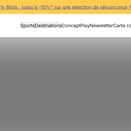
rly Birds : jusqu'à -15%* sur une sélection de séjours pour l
Sports
Destinations
Concept
Play
Newsletter
Carte c