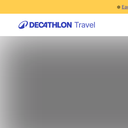
❄️
Ea