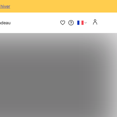
'hiver
adeau