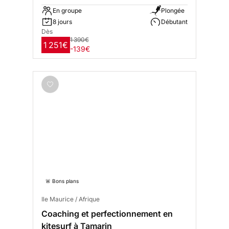
En groupe
Plongée
8 jours
Débutant
Dès
1 390€
1 251€
-139€
🚨 Bons plans
Ile Maurice / Afrique
Coaching et perfectionnement en
kitesurf à Tamarin