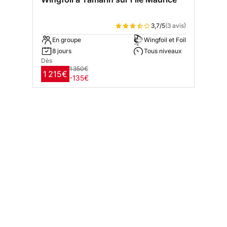
3,7/5
(3 avis)
En groupe
Wingfoil et Foil
8 jours
Tous niveaux
Dès
1 350€
1 215€
-135€