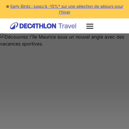
❄️
Early Birds : jusqu'à -15%* sur une sélection de séjours pour
l'hiver