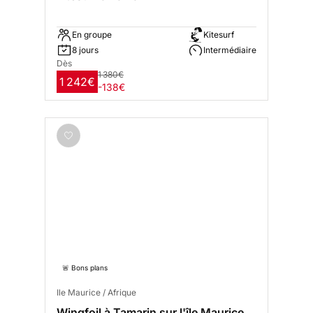
En groupe
Kitesurf
8 jours
Intermédiaire
Dès
1 380€
1 242€
-138€
🚨 Bons plans
Ile Maurice / Afrique
Wingfoil à Tamarin sur l'île Maurice