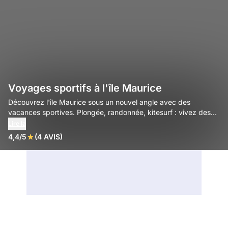
Voyages sportifs à l'île Maurice
Découvrez l'île Maurice sous un nouvel angle avec des
vacances sportives. Plongée, randonnée, kitesurf : vivez des
sensations fortes et des paysages époustouflants.
Lire la
4,4/5
(4 AVIS)