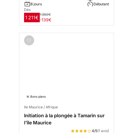
8 jours
Débutant
Dès
1 350€
1 211€
-139€
🚨 Bons plans
Ile Maurice / Afrique
Initiation à la plongée à Tamarin sur
l'île Maurice
4/5
(1 avis)