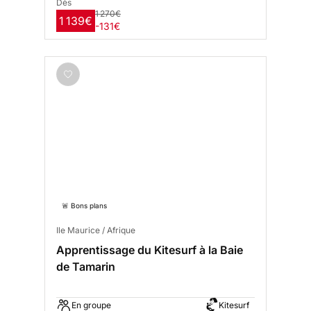
Dès
1 270€
1 139€
-131€
🚨 Bons plans
Ile Maurice / Afrique
Apprentissage du Kitesurf à la Baie
de Tamarin
En groupe
Kitesurf