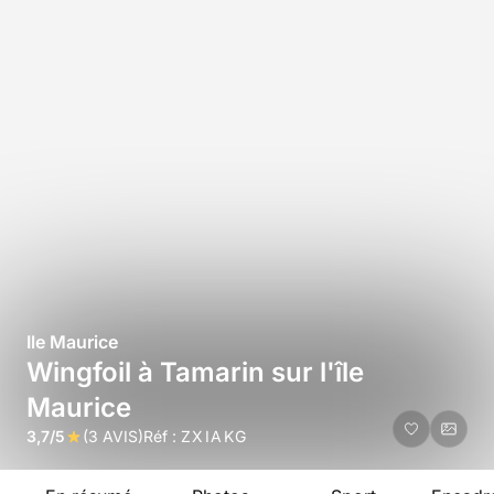
Ile Maurice
Wingfoil à Tamarin sur l'île
Maurice
3,7/5
(3 AVIS)
Réf :
ZXIAKG