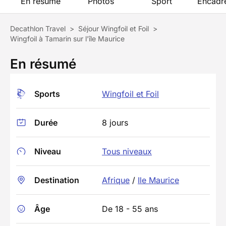
En résumé
Photos
Sport
Encadr
Decathlon Travel
>
Séjour Wingfoil et Foil
>
Wingfoil à Tamarin sur l'île Maurice
En résumé
Sports
Wingfoil et Foil
Durée
8 jours
Niveau
Tous niveaux
Destination
Afrique
/
Ile Maurice
Âge
De 18 - 55 ans