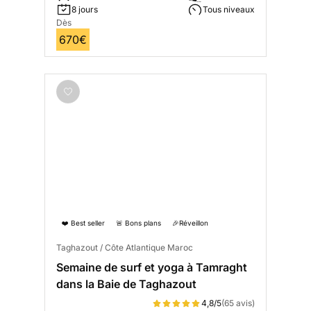
8 jours
Tous niveaux
Dès
670€
❤️ Best seller
🚨 Bons plans
🎉Réveillon
Taghazout / Côte Atlantique Maroc
Semaine de surf et yoga à Tamraght
dans la Baie de Taghazout
4,8/5
(65 avis)