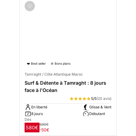
❤️ Best seller
🚨 Bons plans
Tamraght / Côte Atlantique Maroc
Surf & Détente à Tamraght : 8 jours
face à l'Océan
5/5
(20 avis)
En liberté
Glisse & Vent
8 jours
Débutant
Dès
630€
580€
-50€