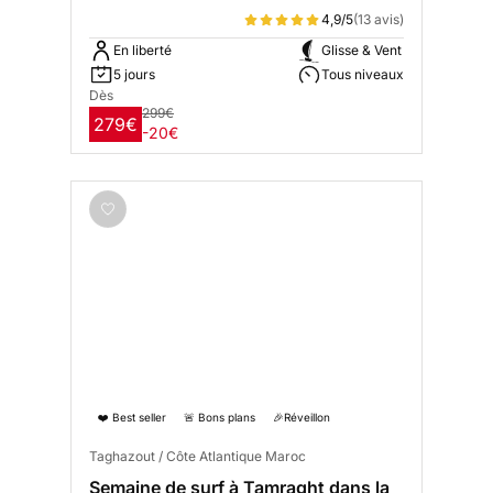
4,9/5
(13 avis)
En liberté
Glisse & Vent
5 jours
Tous niveaux
Dès
299€
279€
-20€
❤️ Best seller
🚨 Bons plans
🎉Réveillon
Taghazout / Côte Atlantique Maroc
Semaine de surf à Tamraght dans la