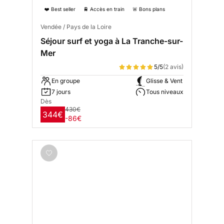
❤️ Best seller
🚆 Accès en train
🚨 Bons plans
Vendée / Pays de la Loire
Séjour surf et yoga à La Tranche-sur-
Mer
5/5
(2 avis)
En groupe
Glisse & Vent
7 jours
Tous niveaux
Dès
430€
344€
-86€