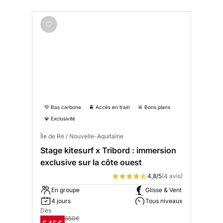
💚 Bas carbone
🚆 Accès en train
🚨 Bons plans
💎 Exclusivité
Île de Ré / Nouvelle-Aquitaine
Stage kitesurf x Tribord : immersion
exclusive sur la côte ouest
4,8/5
(4 avis)
En groupe
Glisse & Vent
4 jours
Tous niveaux
Dès
650€