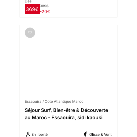
Dès
389€
369€
-20€
Essaouira / Côte Atlantique Maroc
Séjour Surf, Bien-être & Découverte
au Maroc - Essaouira, sidi kaouki
En liberté
Glisse & Vent