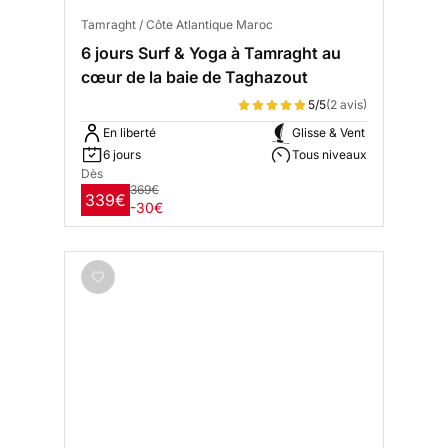
Tamraght / Côte Atlantique Maroc
6 jours Surf & Yoga à Tamraght au
cœur de la baie de Taghazout
5/5
(2 avis)
En liberté
Glisse & Vent
6 jours
Tous niveaux
Dès
369€
339€
-30€