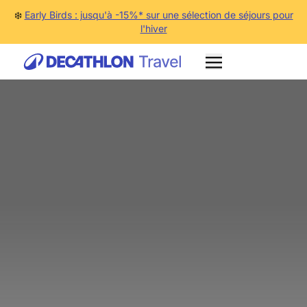
❄️
Early Birds : jusqu'à -15%* sur une sélection de séjours pour
l'hiver