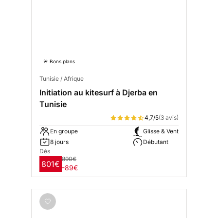
🚨 Bons plans
Tunisie / Afrique
Initiation au kitesurf à Djerba en
Tunisie
4,7/5
(3 avis)
En groupe
Glisse & Vent
8 jours
Débutant
Dès
890€
801€
-89€