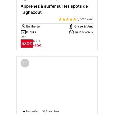
Apprenez à surfer sur les spots de
Taghazout
5/5
(27 avis)
En liberté
Glisse & Vent
8 jours
Tous niveaux
Dès
630€
580€
-50€
❤️ Best seller
🚨 Bons plans