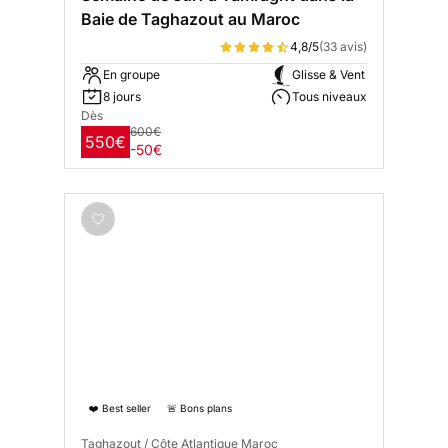
Baie de Taghazout au Maroc
4,8/5
(33 avis)
En groupe
Glisse & Vent
8 jours
Tous niveaux
Dès
600€
550€
-50€
❤️ Best seller
🚨 Bons plans
Taghazout / Côte Atlantique Maroc