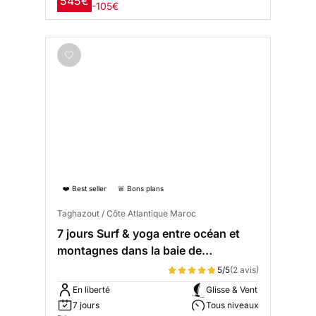
545€
-105€
❤️ Best seller
🚨 Bons plans
Taghazout / Côte Atlantique Maroc
7 jours Surf & yoga entre océan et
montagnes dans la baie de
Taghazout
5/5
(2 avis)
En liberté
Glisse & Vent
7 jours
Tous niveaux