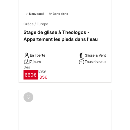
✨ Nouveauté
🚨 Bons plans
Grèce / Europe
Stage de glisse à Theologos -
Appartement les pieds dans l'eau
En liberté
Glisse & Vent
7 jours
Tous niveaux
Dès
695€
660€
-35€