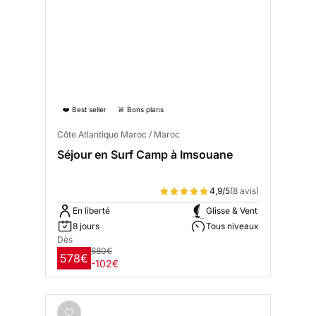
❤️ Best seller
🚨 Bons plans
Côte Atlantique Maroc / Maroc
Séjour en Surf Camp à Imsouane
4,9/5
(8 avis)
En liberté
Glisse & Vent
8 jours
Tous niveaux
Dès
680€
578€
-102€