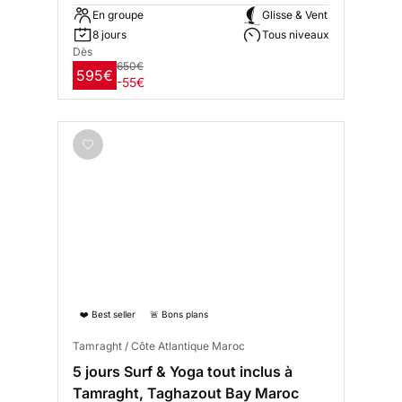
En groupe
Glisse & Vent
8 jours
Tous niveaux
Dès
650€
595€
-55€
❤️ Best seller
🚨 Bons plans
Tamraght / Côte Atlantique Maroc
5 jours Surf & Yoga tout inclus à
Tamraght, Taghazout Bay Maroc