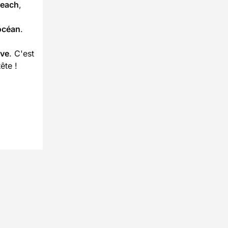
Beach
,
'océan
.
ive
. C'est
ête !