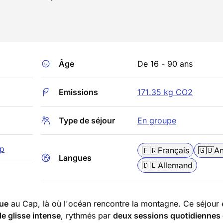
Âge
De 16 - 90 ans
Emissions
171.35 kg CO2
Type de séjour
En groupe
p
🇫🇷
Français
🇬🇧
An
Langues
🇩🇪
Allemand
que
au Cap, là où l'océan rencontre la montagne. Ce séjour 
de glisse intense
, rythmés par
deux sessions quotidiennes