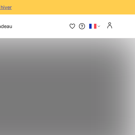
'hiver
adeau