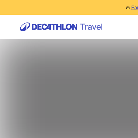
❄️
Ea