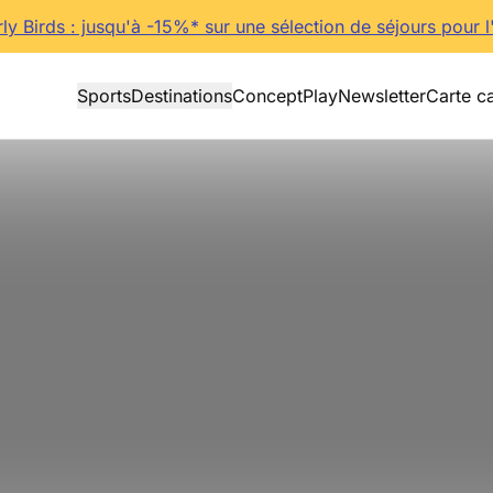
rly Birds : jusqu'à -15%* sur une sélection de séjours pour l
Sports
Destinations
Concept
Play
Newsletter
Carte c