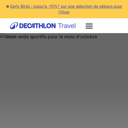
❄️
Early Birds : jusqu'à -15%* sur une sélection de séjours pour
l'hiver