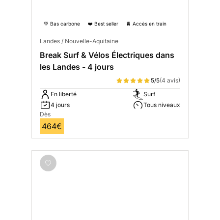
💚 Bas carbone
❤️ Best seller
🚆 Accès en train
Landes / Nouvelle-Aquitaine
Break Surf & Vélos Électriques dans
les Landes - 4 jours
5/5
(4 avis)
En liberté
Surf
4 jours
Tous niveaux
Dès
464€