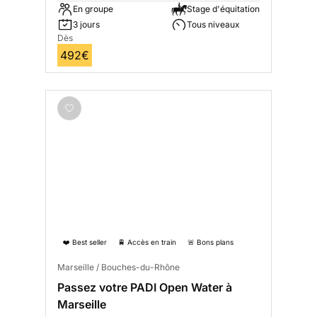
En groupe
Stage d'équitation
3 jours
Tous niveaux
Dès
492€
❤️ Best seller
🚆 Accès en train
🚨 Bons plans
Marseille / Bouches-du-Rhône
Passez votre PADI Open Water à
Marseille