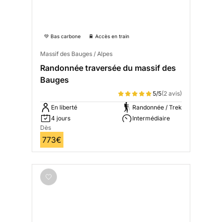
💚 Bas carbone
🚆 Accès en train
Massif des Bauges / Alpes
Randonnée traversée du massif des
Bauges
5/5
(2 avis)
En liberté
Randonnée / Trek
4 jours
Intermédiaire
Dès
773€