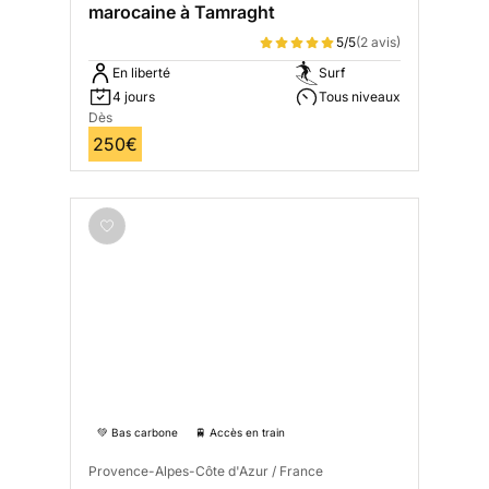
marocaine à Tamraght
5/5
(2 avis)
En liberté
Surf
4 jours
Tous niveaux
Dès
250€
💚 Bas carbone
🚆 Accès en train
Provence-Alpes-Côte d'Azur / France