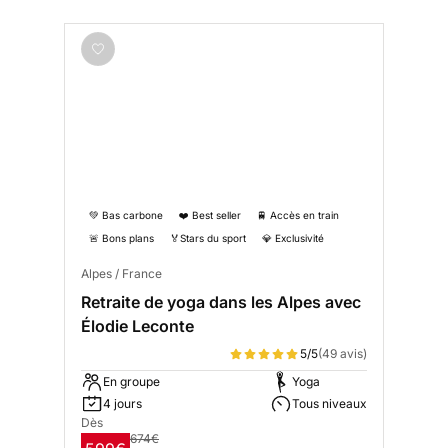
💚 Bas carbone
❤️ Best seller
🚆 Accès en train
🚨 Bons plans
🏅Stars du sport
💎 Exclusivité
Alpes / France
Retraite de yoga dans les Alpes avec
Élodie Leconte
5/5
(49 avis)
En groupe
Yoga
4 jours
Tous niveaux
Dès
674€