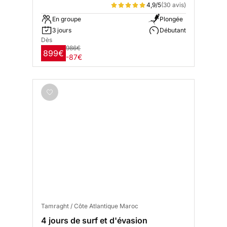
4,9/5
(30 avis)
En groupe
Plongée
3 jours
Débutant
Dès
986€
899€
-87€
Tamraght / Côte Atlantique Maroc
4 jours de surf et d'évasion