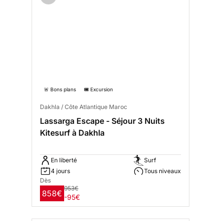
🚨 Bons plans
🎟️ Excursion
Dakhla / Côte Atlantique Maroc
Lassarga Escape - Séjour 3 Nuits
Kitesurf à Dakhla
En liberté
Surf
4 jours
Tous niveaux
Dès
953€
858€
-95€