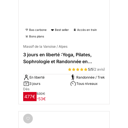
💚 Bas carbone
❤️ Best seller
🚆 Accès en train
🚨 Bons plans
Massif de la Vanoise / Alpes
3 jours en liberté :Yoga, Pilates,
Sophrologie et Randonnée en
Vanoise
5/5
(2 avis)
En liberté
Randonnée / Trek
3 jours
Tous niveaux
Dès
530€
477€
-53€