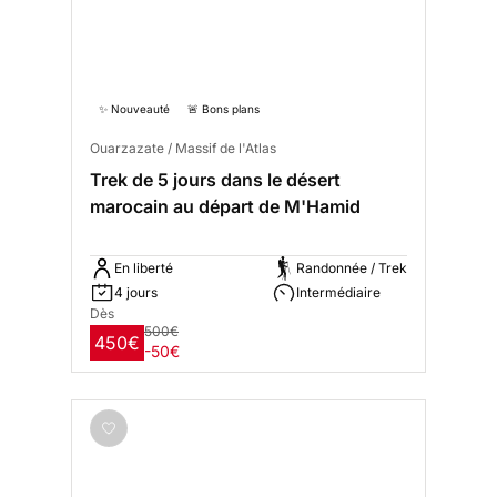
✨ Nouveauté
🚨 Bons plans
Ouarzazate / Massif de l'Atlas
Trek de 5 jours dans le désert
marocain au départ de M'Hamid
En liberté
Randonnée / Trek
4 jours
Intermédiaire
Dès
500€
450€
-50€