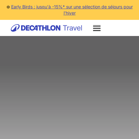
❄️
Early Birds : jusqu'à -15%* sur une sélection de séjours pour
l'hiver