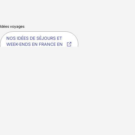
Idées voyages
NOS IDÉES DE SÉJOURS ET
WEEK-ENDS EN FRANCE EN
AMOUREUX
Approuvés par nos experts
La double garantie d'un séjour de qualité validé par nos soins,