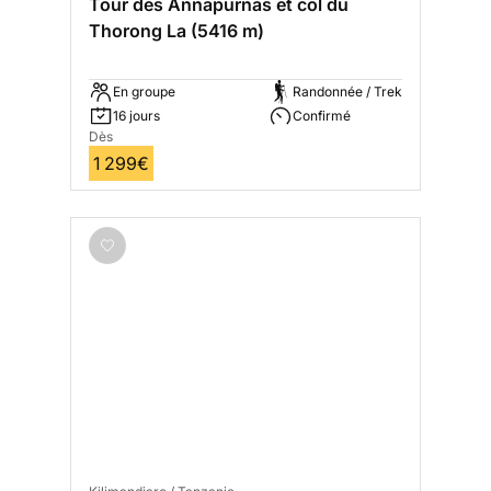
Tour des Annapurnas et col du
Thorong La (5416 m)
En groupe
Randonnée / Trek
16 jours
Confirmé
Dès
1 299€