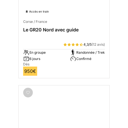
🚆 Accès en train
Corse / France
Le GR20 Nord avec guide
4,3/5
(12 avis)
En groupe
Randonnée / Trek
6 jours
Confirmé
Dès
950€