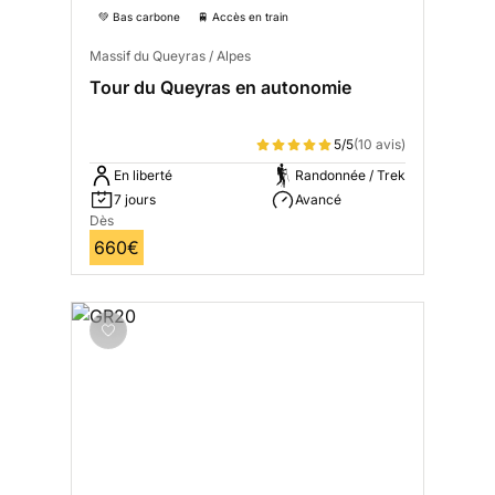
💚 Bas carbone
🚆 Accès en train
Massif du Queyras / Alpes
Tour du Queyras en autonomie
5/5
(10 avis)
En liberté
Randonnée / Trek
7 jours
Avancé
Dès
660€