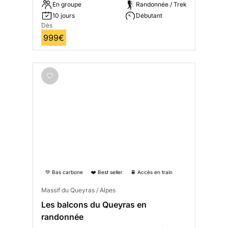
En groupe
Randonnée / Trek
10 jours
Débutant
Dès
999€
💚 Bas carbone
❤️ Best seller
🚆 Accès en train
Massif du Queyras / Alpes
Les balcons du Queyras en
randonnée