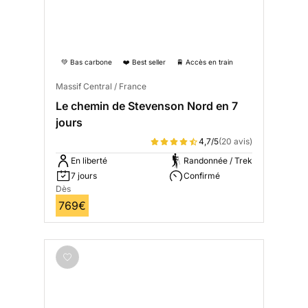
💚 Bas carbone
❤️ Best seller
🚆 Accès en train
Massif Central / France
Le chemin de Stevenson Nord en 7
jours
4,7/5
(20 avis)
En liberté
Randonnée / Trek
7 jours
Confirmé
Dès
769€