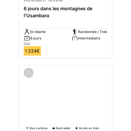
Kilimandjaro / Tanzanie
6 jours dans les montagnes de
l'Usambara
En liberté
Randonnée / Trek
8 jours
Intermédiaire
Dès
1 334€
💚 Bas carbone
❤️ Best seller
🚆 Accès en train