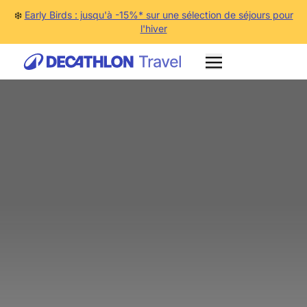
❄️
Early Birds : jusqu'à -15%* sur une sélection de séjours pour
l'hiver