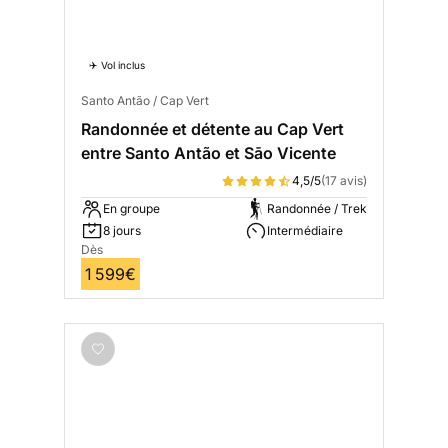
✈️ Vol inclus
Santo Antão / Cap Vert
Randonnée et détente au Cap Vert
entre Santo Antão et Sāo Vicente
4,5/5
(17 avis)
En groupe
Randonnée / Trek
8 jours
Intermédiaire
Dès
1 599€