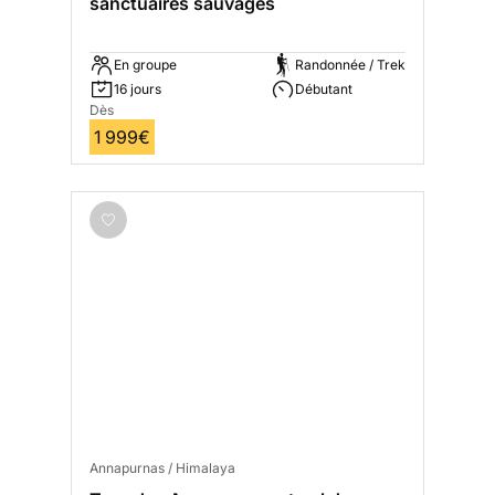
sanctuaires sauvages
En groupe
Randonnée / Trek
16 jours
Débutant
Dès
1 999€
Annapurnas / Himalaya