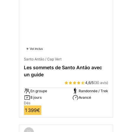
✈️ Vol inclus
Santo Antão / Cap Vert
Les sommets de Santo Antāo avec
un guide
4,6/5
(30 avis)
En groupe
Randonnée / Trek
8 jours
Avancé
Dès
1 399€