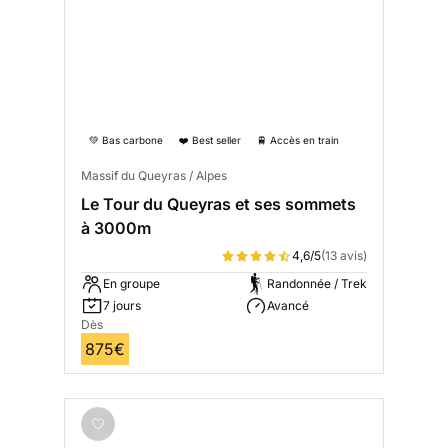
💚 Bas carbone
❤️ Best seller
🚆 Accès en train
Massif du Queyras / Alpes
Le Tour du Queyras et ses sommets
à 3000m
4,6/5
(13 avis)
En groupe
Randonnée / Trek
7 jours
Avancé
Dès
875€