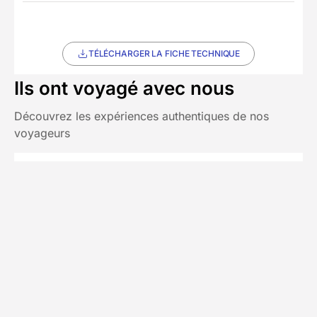
TÉLÉCHARGER LA FICHE TECHNIQUE
Ils ont voyagé avec nous
Découvrez les expériences authentiques de nos
voyageurs
Chez Decathlon les avis
4,5/5
(54 avis)
sont fiables
Avis affichés par ordre antéchronologique
Thelma
T
juillet 2026
Super séjour
Voir plus
Publié le 03/08/2026