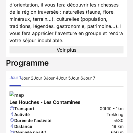
d'orientation, il vous fera découvrir les richesses
de la région traversée : naturelles (faune, flore,
minéraux, terrain...), culturelles (population,
traditions, légendes, gastronomie, patrimoine...). Il
vous fera apprécier l'aventure en groupe et rendra
votre séjour inoubliable.
Voir plus
Programme
Jour 1
Jour 2
Jour 3
Jour 4
Jour 5
Jour 6
Jour 7
Les Houches - Les Contamines
Transport
00h10 - 1km
Activité
Trekking
Durée de l'activité
5h30
Distance
19 km
Dénivelé positif
650 m