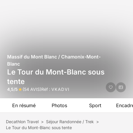
Massif du Mont Blanc / Chamonix-Mont-
Blanc
Le Tour du Mont-Blanc sous
tente
4,5/5
(54 AVIS)
Réf :
VKADVI
En résumé
Photos
Sport
Encadr
Decathlon Travel
>
Séjour Randonnée / Trek
>
Le Tour du Mont-Blanc sous tente