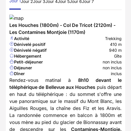
Jour 1
Jour 2
Jour 3
Jour 4
Jour 5
Jour 6
Jour 7
Les Houches (1800m) - Col De Tricot (2120m) -
Les Contamines Montjoie (1170m)
Activité
Trekking
Dénivelé positif
410 m
Dénivelé négatif
940 m
Hébergement
Gîte
Petit-déjeuner
non inclus
Déjeuner
non inclus
Dîner
inclus
Rendez-vous matinal à
8h10 devant le
téléphérique de Bellevue aux Houches
puis départ
en haut du téléphérique : du sommet s'offre une
vue panoramique sur le massif du Mont Blanc, les
Aiguilles Rouges, la chaîne des Fiz et les Aravis.
La randonnée commence en balcon à 1800m et
vous mène au pied du glacier de Bionnassay avant
de descendre sur les
Contamines-Montjoie.