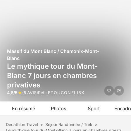
Massif du Mont Blanc / Chamonix-Mont-
Blanc
Le mythique tour du Mont-
Blanc 7 jours en chambres
privatives
4,8/5
(5 AVIS)
Réf :
FTOUCONFLIBX
En résumé
Photos
Sport
Encadr
Decathlon Travel
>
Séjour Randonnée / Trek
>
Le mythique tour du Mont-Blanc 7 jours en chambres privatives