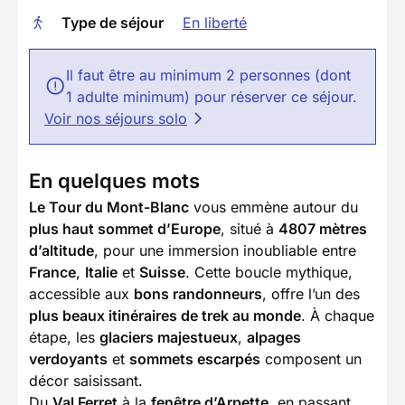
Type de séjour
En liberté
Il faut être au minimum 2 personnes (dont
1 adulte minimum) pour réserver ce séjour.
Voir nos séjours solo
En quelques mots
Le Tour du Mont-Blanc
vous emmène autour du
plus haut sommet d’Europe
, situé à
4807 mètres
d’altitude
, pour une immersion inoubliable entre
France
,
Italie
et
Suisse
. Cette boucle mythique,
accessible aux
bons randonneurs
, offre l’un des
plus beaux itinéraires de trek au monde
. À chaque
étape, les
glaciers majestueux
,
alpages
verdoyants
et
sommets escarpés
composent un
décor saisissant.
Du
Val Ferret
à la
fenêtre d’Arpette
, en passant