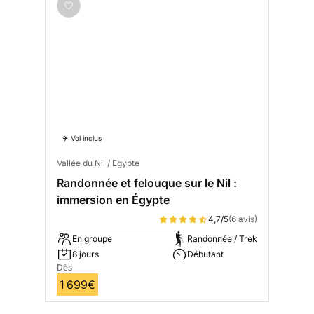
✈️ Vol inclus
Vallée du Nil / Egypte
Randonnée et felouque sur le Nil :
immersion en Égypte
4,7/5
(6 avis)
En groupe
Randonnée / Trek
8 jours
Débutant
Dès
1 699€