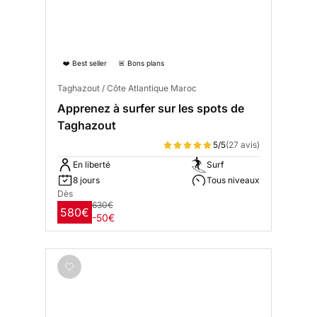
❤️ Best seller
🚨 Bons plans
Taghazout / Côte Atlantique Maroc
Apprenez à surfer sur les spots de
Taghazout
5/5
(27 avis)
En liberté
Surf
8 jours
Tous niveaux
Dès
630€
580€
-50€