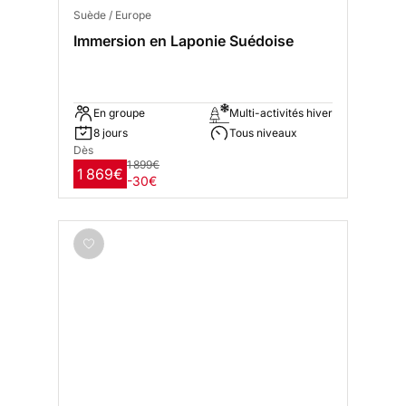
Suède / Europe
Immersion en Laponie Suédoise
En groupe
Multi-activités hiver
8 jours
Tous niveaux
Dès
1 899€
1 869€
-30€