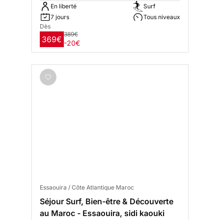
En liberté
Surf
7 jours
Tous niveaux
Dès
389€
369€
-20€
Essaouira / Côte Atlantique Maroc
Séjour Surf, Bien-être & Découverte
au Maroc - Essaouira, sidi kaouki