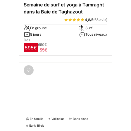
Semaine de surf et yoga à Tamraght
dans la Baie de Taghazout
4,8/5
(65 avis)
En groupe
Surf
8 jours
Tous niveaux
Dès
650€
595€
-55€
🤗 En famille
✈️ Vol inclus
🚨 Bons plans
❄️ Early Birds