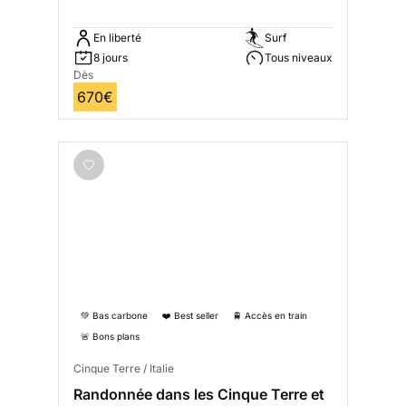
En liberté
Surf
8 jours
Tous niveaux
Dès
670€
💚 Bas carbone
❤️ Best seller
🚆 Accès en train
🚨 Bons plans
Cinque Terre / Italie
Randonnée dans les Cinque Terre et