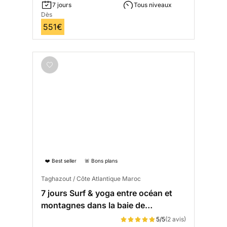
7 jours
Tous niveaux
Dès
551€
❤️ Best seller
🚨 Bons plans
Taghazout / Côte Atlantique Maroc
7 jours Surf & yoga entre océan et
montagnes dans la baie de
Taghazout
5/5
(2 avis)