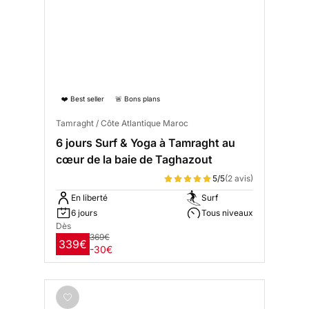
❤️ Best seller
🚨 Bons plans
Tamraght / Côte Atlantique Maroc
6 jours Surf & Yoga à Tamraght au
cœur de la baie de Taghazout
5/5
(2 avis)
En liberté
Surf
6 jours
Tous niveaux
Dès
369€
339€
-30€