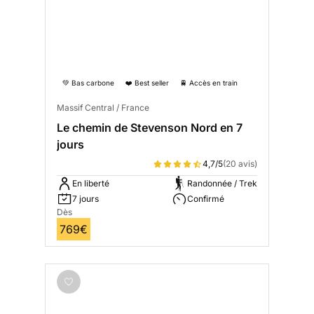
💚 Bas carbone
❤️ Best seller
🚆 Accès en train
Massif Central / France
Le chemin de Stevenson Nord en 7
jours
4,7/5
(20 avis)
En liberté
Randonnée / Trek
7 jours
Confirmé
Dès
769€