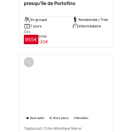
presqu'île de Portofino
En groupe
Randonnée / Trek
7 jours
Intermédiaire
Dès
975€
955€
-20€
❤️ Best seller
🚨 Bons plans
🎉Réveillon
Taghazout / Côte Atlantique Maroc