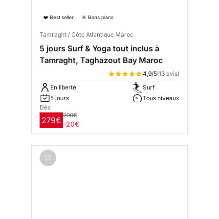
❤️ Best seller
🚨 Bons plans
Tamraght / Côte Atlantique Maroc
5 jours Surf & Yoga tout inclus à
Tamraght, Taghazout Bay Maroc
4,9/5
(13 avis)
En liberté
Surf
5 jours
Tous niveaux
Dès
299€
279€
-20€