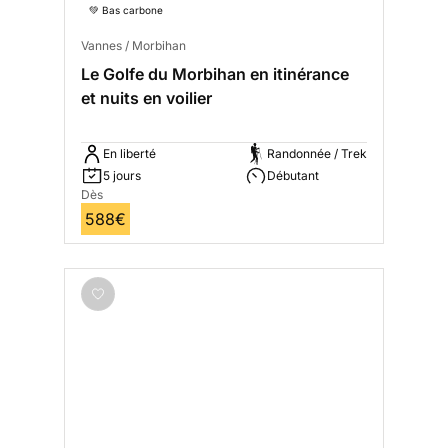
💚 Bas carbone
Vannes / Morbihan
Le Golfe du Morbihan en itinérance
et nuits en voilier
En liberté
Randonnée / Trek
5 jours
Débutant
Dès
588€