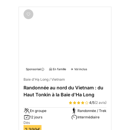
Sponsorisé
🤗 En famille
✈️ Vol inclus
Baie d'Hạ Long / Vietnam
Randonnée au nord du Vietnam : du
Haut Tonkin à la Baie d'Ha Long
4/5
(2 avis)
En groupe
Randonnée / Trek
12 jours
Intermédiaire
Dès
2 399€