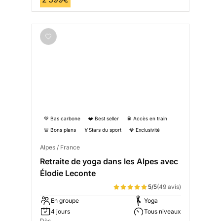
💚 Bas carbone
❤️ Best seller
🚆 Accès en train
🚨 Bons plans
🏅Stars du sport
💎 Exclusivité
Alpes / France
Retraite de yoga dans les Alpes avec
Élodie Leconte
5/5
(49 avis)
En groupe
Yoga
4 jours
Tous niveaux
Dès