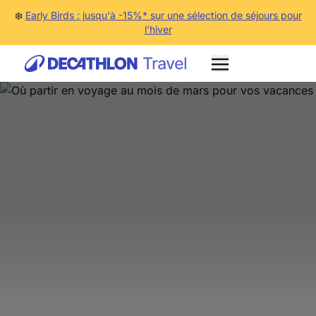
❄️
Early Birds : jusqu'à -15%* sur une sélection de séjours pour
l'hiver