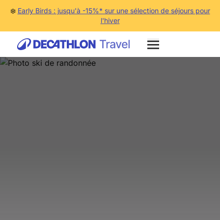
❄️
Early Birds : jusqu'à -15%* sur une sélection de séjours pour
l'hiver