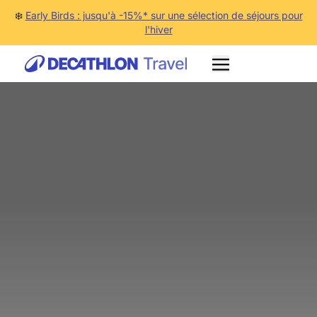
❄️
Early Birds : jusqu'à -15%* sur une sélection de séjours pour
l'hiver