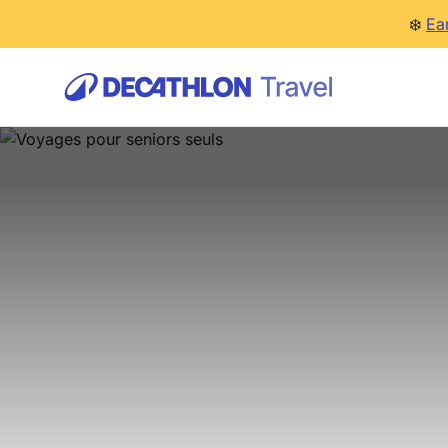
❄️
Ea