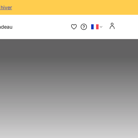
'hiver
adeau