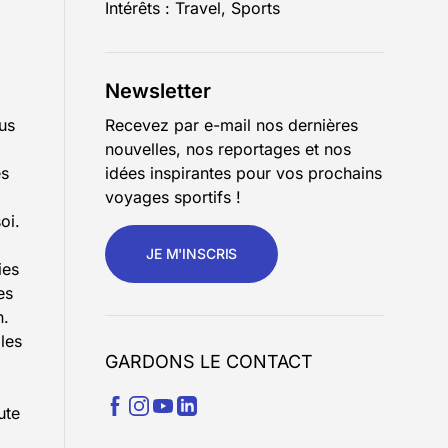
Intérêts : Travel, Sports
Newsletter
ous
Recevez par e-mail nos dernières
nouvelles, nos reportages et nos
és
idées inspirantes pour vos prochains
voyages sportifs !
oi.
JE M'INSCRIS
ies
es
n.
les
GARDONS LE CONTACT
ute