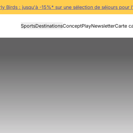
rly Birds : jusqu'à -15%* sur une sélection de séjours pour l
Sports
Destinations
Concept
Play
Newsletter
Carte c