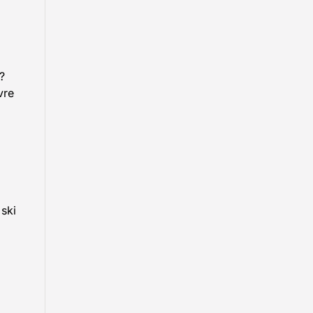
?
vre
 ski