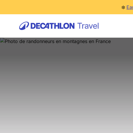
❄️
Ea