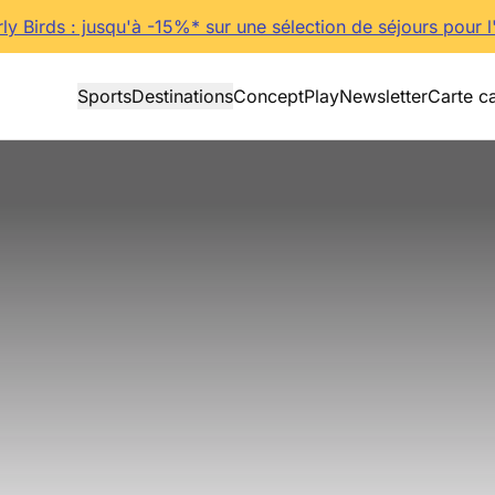
rly Birds : jusqu'à -15%* sur une sélection de séjours pour l
Sports
Destinations
Concept
Play
Newsletter
Carte c