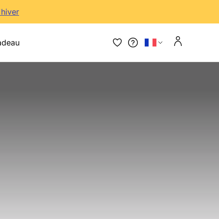
'hiver
adeau