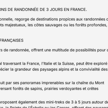
ONS DE RANDONNÉE DE 3 JOURS EN FRANCE.
onnelle, regorge de destinations propices aux randonnées 
ts majestueux, les côtes sauvages ou les forêts profondes,
FRANÇAISES
urs de randonnée, offrent une multitude de possibilités pour 
al traversant la France, l'Italie et la Suisse, peut être exploré
écier la grandeur des paysages alpins et la convivialité des
uit par ses panoramas imprenables sur la chaîne du Mont
raversant forêts de sapins, prairies verdoyantes et crêtes
proposent également des mini-treks de 3 à 5 jours autour d
la Pointe de l'Échelle ou les Cerces, offrant des paysag