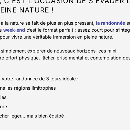
 C’EST L’OCCASION DE S’ÉVADER 
EINE NATURE !
à la nature se fait de plus en plus pressant,
la randonnée
s
Le
week-end
c’est le format parfait : assez court pour s’intég
our vivre une véritable immersion en pleine nature.
out simplement explorer de nouveaux horizons, ces mini-
re effort physique, lâcher-prise mental et contemplation de
 votre randonnée de 3 jours idéale :
ns les régions limitrophes
ies
ture
cher léger… mais bien équipé