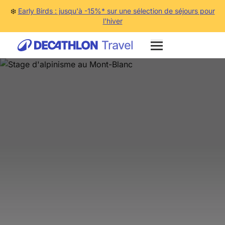
❄️
Early Birds : jusqu'à -15%* sur une sélection de séjours pour
l'hiver