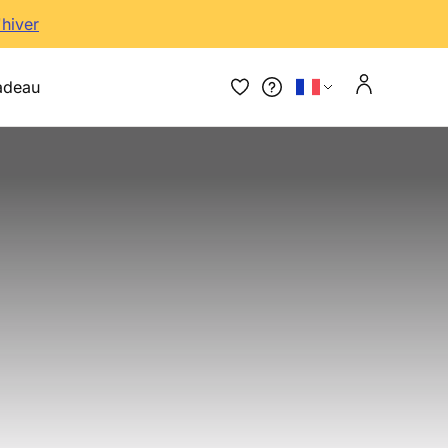
'hiver
adeau