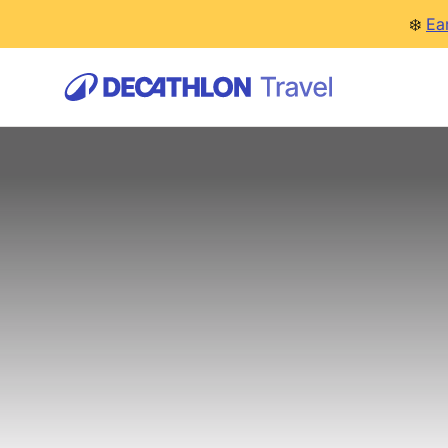
❄️
Ea