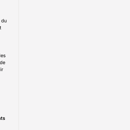
t du
t
des
 de
ir
nts