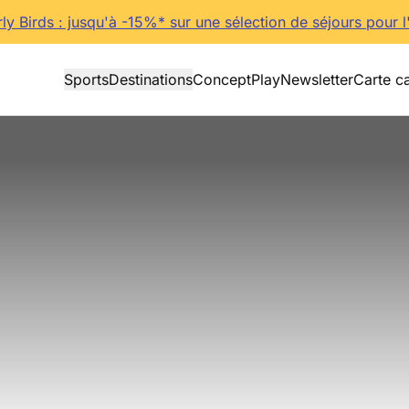
rly Birds : jusqu'à -15%* sur une sélection de séjours pour l
Sports
Destinations
Concept
Play
Newsletter
Carte c