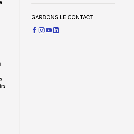
e
GARDONS LE CONTACT
l
es
irs