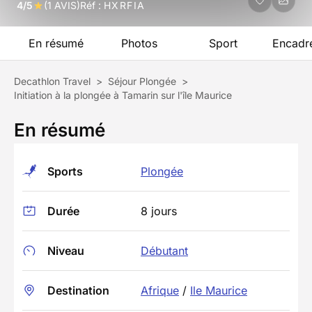
4/5
(1 AVIS)
Réf :
HXRFIA
En résumé
Photos
Sport
Encadr
Decathlon Travel
>
Séjour Plongée
>
Initiation à la plongée à Tamarin sur l'île Maurice
En résumé
Sports
Plongée
Durée
8 jours
Niveau
Débutant
Destination
Afrique
/
Ile Maurice