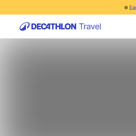
❄️
Ea