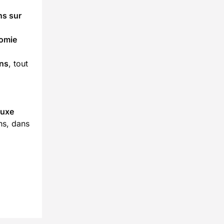
ns sur
omie
ons
, tout
luxe
ns, dans