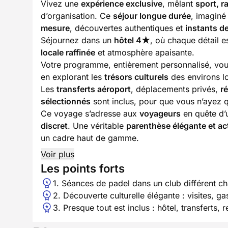
Vivez une
expérience exclusive
, mêlant
sport, r
d’organisation. Ce
séjour longue durée
, imaginé
mesure
, découvertes authentiques et
instants d
Séjournez dans un
hôtel 4★
, où chaque détail 
locale raffinée
et atmosphère apaisante.
Votre programme, entièrement personnalisé, vou
en explorant les
trésors culturels
des environs l
Les
transferts aéroport
, déplacements privés,
r
sélectionnés
sont inclus, pour que vous n’ayez q
Ce voyage s’adresse aux
voyageurs
en quête d
discret
. Une véritable
parenthèse élégante et ac
un cadre haut de gamme.
Voir plus
Les points forts
1. Séances de padel dans un club différent cha
2. Découverte culturelle élégante : visites, g
3. Presque tout est inclus : hôtel, transferts, 