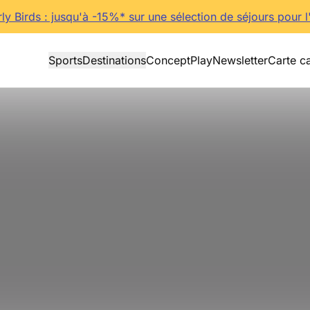
rly Birds : jusqu'à -15%* sur une sélection de séjours pour l
Sports
Destinations
Concept
Play
Newsletter
Carte c