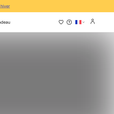
'hiver
adeau