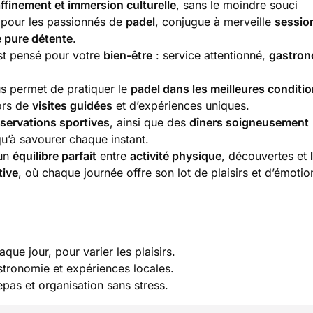
affinement et immersion culturelle
, sans le moindre souci
 pour les passionnés de
padel
, conjugue à merveille
sessio
e pure détente
.
est pensé pour votre
bien-être
: service attentionné,
gastron
s permet de pratiquer le
padel dans les meilleures conditi
ors de
visites guidées
et d’expériences uniques.
éservations sportives
, ainsi que des
dîners soigneusement
u’à savourer chaque instant.
’un
équilibre parfait
entre
activité physique
, découvertes et
tive
, où chaque journée offre son lot de plaisirs et d’émotio
que jour, pour varier les plaisirs.
astronomie et expériences locales.
repas et organisation sans stress.