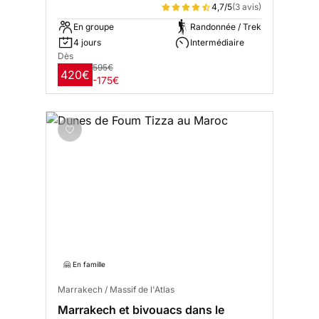
4,7/5
(3 avis)
En groupe
Randonnée / Trek
4 jours
Intermédiaire
Dès
595€
420€
-175€
🤗 En famille
Marrakech / Massif de l'Atlas
Marrakech et bivouacs dans le