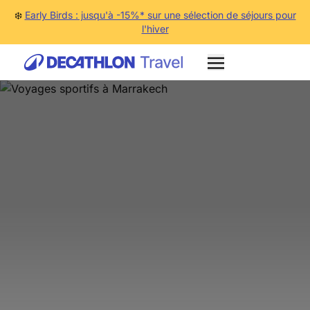
❄️
Early Birds : jusqu'à -15%* sur une sélection de séjours pour
l'hiver