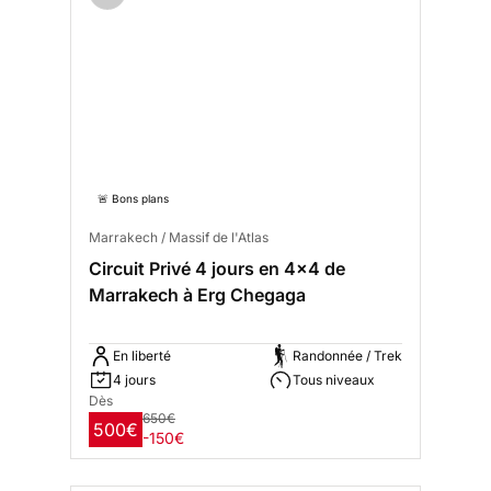
🚨 Bons plans
Marrakech / Massif de l'Atlas
Circuit Privé 4 jours en 4x4 de
Marrakech à Erg Chegaga
En liberté
Randonnée / Trek
4 jours
Tous niveaux
Dès
650€
500€
-150€