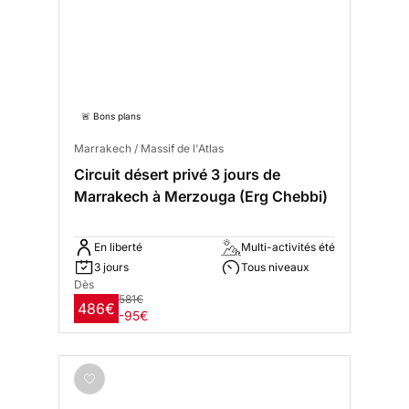
🚨 Bons plans
Marrakech / Massif de l'Atlas
Circuit désert privé 3 jours de
Marrakech à Merzouga (Erg Chebbi)
En liberté
Multi-activités été
3 jours
Tous niveaux
Dès
581€
486€
-95€