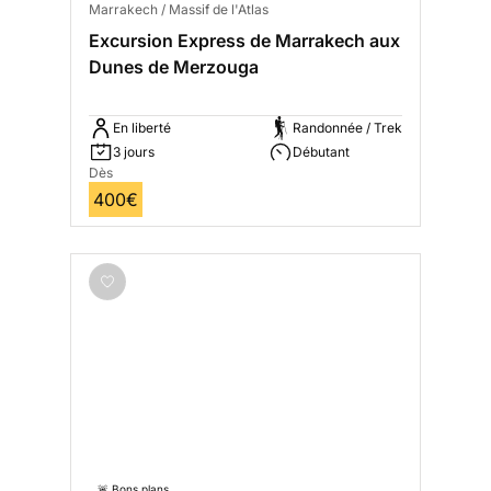
Marrakech / Massif de l'Atlas
Excursion Express de Marrakech aux
Dunes de Merzouga
En liberté
Randonnée / Trek
3 jours
Débutant
Dès
400€
🚨 Bons plans