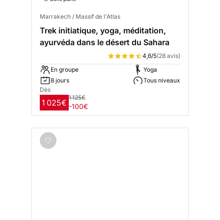
Marrakech / Massif de l'Atlas
Trek initiatique, yoga, méditation,
ayurvéda dans le désert du Sahara
4,6/5
(28 avis)
En groupe
Yoga
8 jours
Tous niveaux
Dès
1 125€
1 025€
-100€