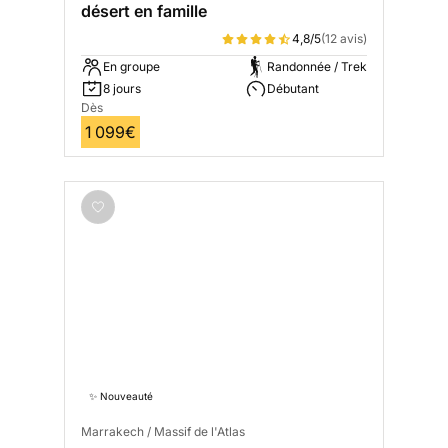
désert en famille
4,8/5
(12 avis)
En groupe
Randonnée / Trek
8 jours
Débutant
Dès
1 099€
✨ Nouveauté
Marrakech / Massif de l'Atlas