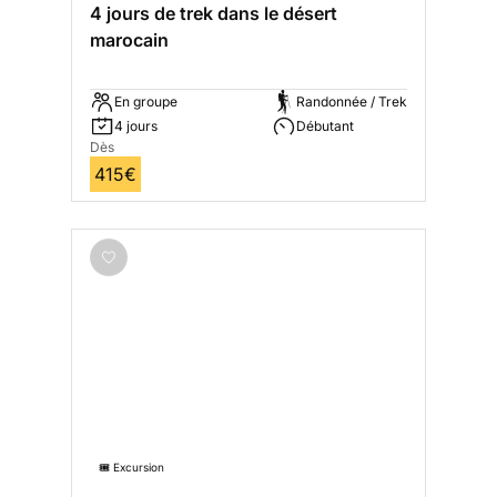
4 jours de trek dans le désert
marocain
En groupe
Randonnée / Trek
4 jours
Débutant
Dès
415€
🎟️ Excursion