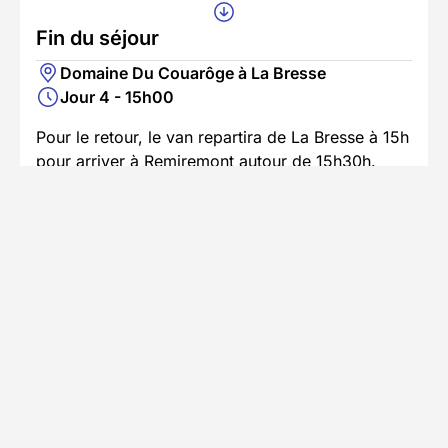
Fin du séjour
Domaine Du Couarôge à La Bresse
Jour 4 - 15h00
Pour le retour, le van repartira de La Bresse à 15h
pour arriver à Remiremont autour de 15h30h.
En savoir plus
Se rendre au point de départ
Accès en train
Prendre le train jusqu'à Gare de Remiremont
Accès en voiture
Trajet jusqu'au lieu du séjour avec
stationnement disponible
Pour ceux venant en voiture, RDV