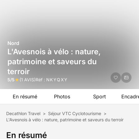
Nord
L'Avesnois à vélo : nature,
patrimoine et saveurs du
terroir
5/5
(1 AVIS)
Réf :
NKYQXY
En résumé
Photos
Sport
Encadr
Decathlon Travel
>
Séjour VTC Cyclotourisme
>
L'Avesnois à vélo : nature, patrimoine et saveurs du terroir
En résumé