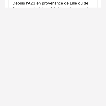
Depuis l'A23 en provenance de Lille ou de
Paris, sortir à Universités Mont Houy (sortie
21 A) et suivre université Mont Houy
(Famars).
En savoir plus
Informations pratiques
Formalités spécifiques
Équipement
TÉLÉCHARGER LA FICHE TECHNIQUE
Ils ont voyagé avec nous