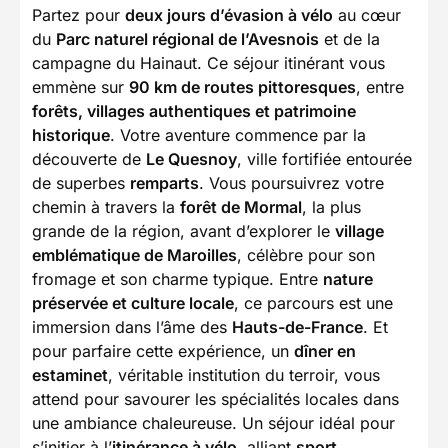
Partez pour
deux jours d’évasion à vélo
au cœur
du
Parc naturel régional de l’Avesnois
et de la
campagne du Hainaut. Ce séjour itinérant vous
emmène sur
90 km de routes pittoresques
, entre
forêts, villages authentiques et patrimoine
historique
. Votre aventure commence par la
découverte de
Le Quesnoy
, ville fortifiée entourée
de superbes
remparts
. Vous poursuivrez votre
chemin à travers la
forêt de Mormal
, la plus
grande de la région, avant d’explorer le
village
emblématique de Maroilles
, célèbre pour son
fromage et son charme typique. Entre
nature
préservée et culture locale
, ce parcours est une
immersion dans l’âme des
Hauts-de-France
. Et
pour parfaire cette expérience, un
dîner en
estaminet
, véritable institution du terroir, vous
attend pour savourer les spécialités locales dans
une ambiance chaleureuse. Un séjour idéal pour
s’initier à l’
itinérance à vélo
, alliant
sport,