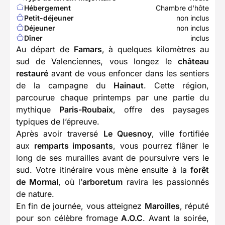
Hébergement
Chambre d'hôte
Petit-déjeuner
non inclus
Déjeuner
non inclus
Dîner
inclus
Au départ de
Famars
, à quelques kilomètres au
sud de Valenciennes, vous longez le
château
restauré
avant de vous enfoncer dans les sentiers
de la campagne du
Hainaut
. Cette région,
parcourue chaque printemps par une partie du
mythique
Paris-Roubaix
, offre des paysages
typiques de l’épreuve.
Après avoir traversé
Le Quesnoy
, ville fortifiée
aux
remparts imposants
, vous pourrez flâner le
long de ses murailles avant de poursuivre vers le
sud. Votre itinéraire vous mène ensuite à la
forêt
de Mormal
, où l’
arboretum
ravira les passionnés
de nature.
En fin de journée, vous atteignez
Maroilles
, réputé
pour son célèbre fromage
A.O.C
. Avant la soirée,